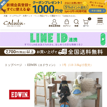
犬服・ドッグウェア・犬用ベッド・ペット用品ブランド通販サイト「Calulu(カルル)」
0
メニュー
新規会員登録
ログイン
検索
カート
トップページ
EDWIN（エドウィン）
1号（1.8~3.8kg/小型犬）