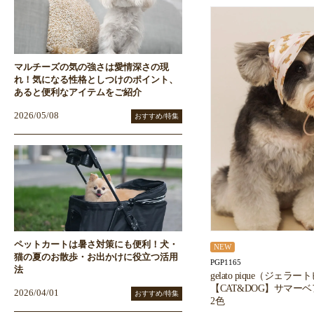
マルチーズの気の強さは愛情深さの現
れ！気になる性格としつけのポイント、
あると便利なアイテムをご紹介
2026/05/08
おすすめ/特集
ペットカートは暑さ対策にも便利！犬・
NEW
猫の夏のお散歩・お出かけに役立つ活用
PGP1165
法
gelato pique（ジェラ
【CAT&DOG】サマー
2026/04/01
おすすめ/特集
2色