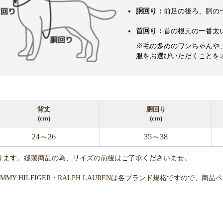
胴回り：
前足の後ろ、胴の
首回り：
首の根元の一番太
※毛の多めのワンちゃんや
服をお選びいただくことを
背丈
胴回り
(cm)
(cm)
24～26
35～38
ります。縫製商品の為、サイズの前後はご了承くださいませ。
・TOMMY HILFIGER・RALPH LAURENは各ブランド規格ですの