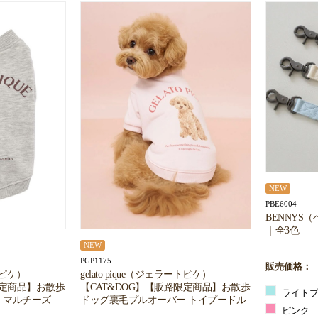
NEW
PBE6004
BENNYS
｜全3色
NEW
PGP1175
販売価格：
ートピケ）
gelato pique（ジェラートピケ）
限定商品】お散歩
【CAT&DOG】【販路限定商品】お散歩
ライトブ
 マルチーズ
ドッグ裏毛プルオーバー トイプードル
ピンク