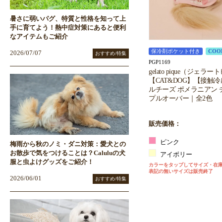
暑さに弱いパグ、特質と性格を知って上
手に育てよう！熱中症対策にあると便利
なアイテムもご紹介
保冷剤ポケット付き
COO
2026/07/07
おすすめ/特集
PGP1169
gelato pique（ジェラ
【CAT&DOG】【接触
ルチーズ ポメラニアン チワ
プルオーバー｜全2色
販売価格：
ピンク
梅雨から秋のノミ・ダニ対策：愛犬との
お散歩で気をつけることは？Caluluの犬
アイボリー
服と虫よけグッズをご紹介！
カラーをタップしてサイズ・在
表記の無いサイズは販売終了
2026/06/01
おすすめ/特集