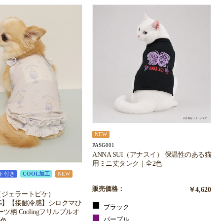
NEW
PASG001
ANNA SUI（アナスイ） 保温性のある猫
用ミニ丈タンク｜全2色
ト付き
COOL加工
NEW
販売価格：
￥4,620
ique（ジェラートピケ）
OG】【接触冷感】シロクマひ
ブラック
ツ柄 Coolingフリルプルオ
パープル
2色