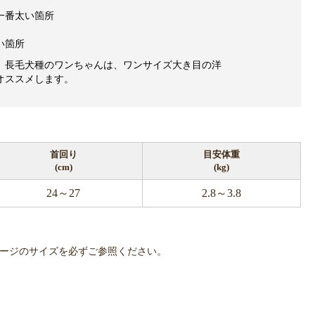
一番太い箇所
い箇所
、長毛犬種のワンちゃんは、ワンサイズ大き目の洋
オススメします。
首回り
目安体重
(cm)
(kg)
24～27
2.8～3.8
で、商品ページのサイズを必ずご参照ください。