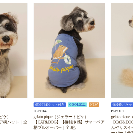
保冷剤ポケット付き
COOL加工
NEW
保冷剤ポケッ
PGP1164
PGP1161
ートピケ）
gelato pique（ジェラートピケ）
gelato p
ベア柄ハット｜全
【CAT&DOG】【接触冷感】サマーベア
【CAT&D
柄プルオーバー｜全3色
んやりスイー
ーバー｜全