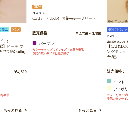
NEW
PCA7005
Calulu（カルル）お花モチーフリード
L加工
NEW
保冷剤ポケッ
販売価格：
￥2,750～3,190
PGP1170
ートピケ）
gelato p
パープル
冷感】ビーチ マ
【CAT&DO
カラーをタップしてサイズ・在庫を表示
ワ柄Cooling
ングポケッ
表記の無いサイズは販売終了
全2色
￥4,620
販売価格：
ミント
アイボ
庫を表示
カラーをタップ
表記の無いサイ
もっと見る
もっと見る