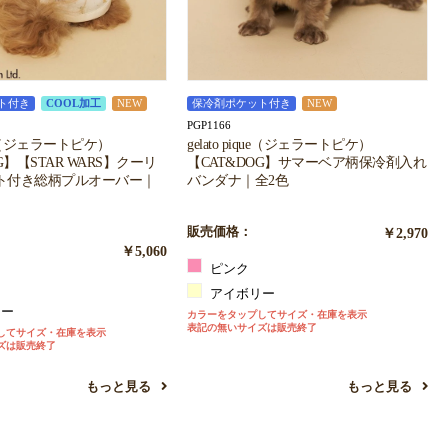
ト付き
COOL加工
NEW
保冷剤ポケット付き
NEW
PGP1166
ique（ジェラートピケ）
gelato pique（ジェラートピケ）
G】【STAR WARS】クーリ
【CAT&DOG】サマーベア柄保冷剤入れ
ト付き総柄プルオーバー｜
バンダナ｜全2色
販売価格：
￥2,970
￥5,060
ピンク
アイボリー
リー
カラーをタップしてサイズ・在庫を表示
表記の無いサイズは販売終了
してサイズ・在庫を表示
ズは販売終了
もっと見る
もっと見る