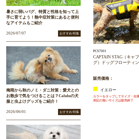
暑さに弱いパグ、特質と性格を知って上
手に育てよう！熱中症対策にあると便利
なアイテムもご紹介
2026/07/07
おすすめ/特集
PCS7001
CAPTAIN STAG（キ
グ）ドッグフローティ
販売価格：
イエロー
梅雨から秋のノミ・ダニ対策：愛犬との
お散歩で気をつけることは？Caluluの犬
カラーをタップしてサイズ・在
表記の無いサイズは販売終了
服と虫よけグッズをご紹介！
2026/06/01
おすすめ/特集