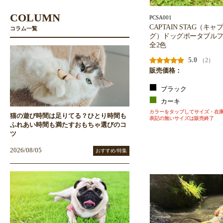
COLUMN
PCSA001
CAPTAIN STAG（キ
コラム一覧
グ）ドッグポータブル
全2色
5.0
（2）
販売価格：
ブラック
カーキ
カラーをタップしてサイズ・在
猫の遊び時間は足りてる？ひとり時間も
表記の無いサイズは販売終了
ふれあい時間も満たすおもちゃ選びのコ
ツ
2026/08/05
おすすめ/特集