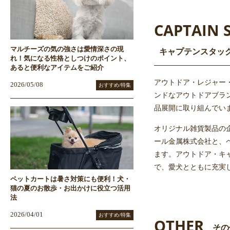
CAPTAIN 
マルチーズの気の強さは愛情深さの現
キャプテンスタッ
れ！気になる性格としつけのポイント、
あると便利なアイテムをご紹介
アウトドア・レジャー
2026/05/08
おすすめ/特集
ンドなアウトドアブラ
品展開に取り組んでい
オリジナル雑貨製品の企
ール金属株式会社と、ペ
ます。アウトドア・キャ
で、愛犬とともに充実
ペットカートは暑さ対策にも便利！犬・
猫の夏のお散歩・お出かけに役立つ活用
法
2026/04/01
おすすめ/特集
OTHER
その