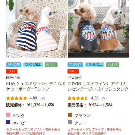
70%OFF
COOL加工
虫よけ
70%OFF
COOL加工
虫よけ
SALE
SALE
PEW1049
PEW1043
EDWIN（ エドウィン）デニムポ
EDWIN（ エドウィン）アメリカ
ケットボーダーTシャツ
ンビンテージロゴメッシュタンク
4.89
4.56
（9）
（9）
￥1,320～1,650
￥924～1,584
販売価格：
販売価格：
ピンク
ブラウン
ネイビー
グレー
カラーをタップしてサイズ・在庫を表示
カラーをタップしてサイズ・在庫を表示
表記の無いサイズは販売終了
表記の無いサイズは販売終了