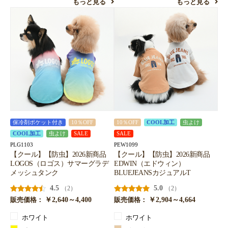
もっと見る
もっと見る
保冷剤ポケット付き
10％OFF
10％OFF
COOL加工
虫よけ
COOL加工
虫よけ
SALE
SALE
PLG1103
PEW1099
【クール】【防虫】2026新商品
【クール】【防虫】2026新商品
LOGOS（ロゴス）サマーグラデ
EDWIN（エドウィン）
メッシュタンク
BLUEJEANSカジュアルT
4.5
5.0
（2）
（2）
￥2,640～4,400
￥2,904～4,664
販売価格：
販売価格：
ホワイト
ホワイト