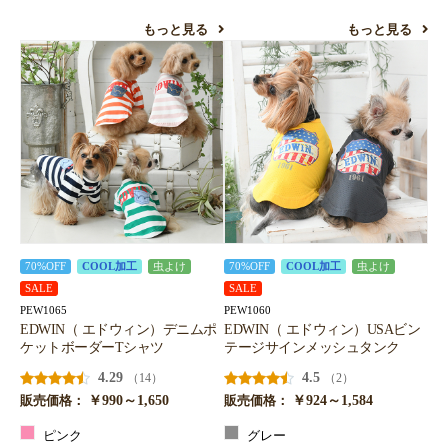
もっと見る
もっと見る
70%OFF
COOL加工
虫よけ
70%OFF
COOL加工
虫よけ
SALE
SALE
PEW1065
PEW1060
EDWIN（ エドウィン）デニムポ
EDWIN（ エドウィン）USAビン
ケットボーダーTシャツ
テージサインメッシュタンク
4.29
4.5
（14）
（2）
￥990～1,650
￥924～1,584
販売価格：
販売価格：
ピンク
グレー