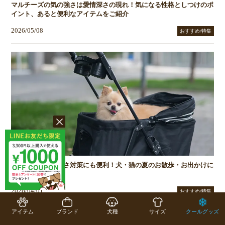
マルチーズの気の強さは愛情深さの現れ！気になる性格としつけのポ
イント、あると便利なアイテムをご紹介
2026/05/08
おすすめ/特集
ペットカートは暑さ対策にも便利！犬・猫の夏のお散歩・お出かけに
役立つ活用法
2026/04/01
おすすめ/特集
アイテム
ブランド
犬種
サイズ
クールグッズ
お役立ちコラム一覧へ