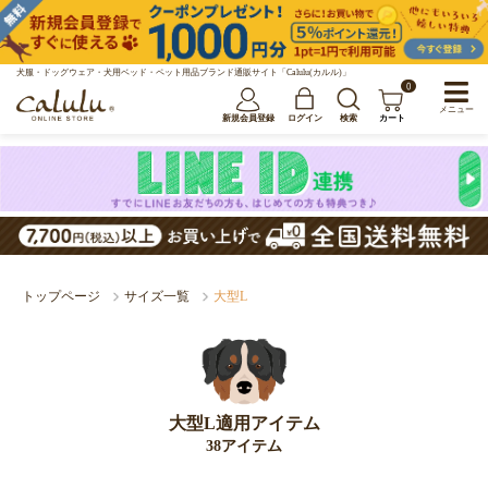
犬服・ドッグウェア・犬用ベッド・ペット用品ブランド通販サイト「Calulu(カルル)」
0
メニュー
新規会員登録
ログイン
検索
カート
トップページ
サイズ一覧
大型L
大型L適用アイテム
38アイテム