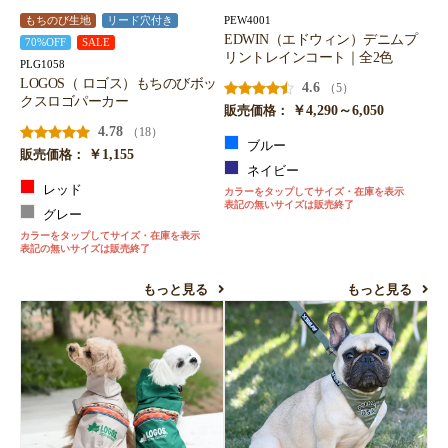
PEW4001
もちのび生地
リード穴付き
EDWIN（エドウィン）デニムプ
70%OFF
SALE
リントレインコート｜全2色
PLG1058
LOGOS（ ロゴス）もちのびボッ
4.6
（5）
クスロゴパーカー
￥4,290～6,050
販売価格：
4.78
（18）
ブルー
￥1,155
販売価格：
ネイビー
レッド
カラーをタップしてサイズ・在庫を表示
表記の無いサイズは販売終了
グレー
カラーをタップしてサイズ・在庫を表示
表記の無いサイズは販売終了
もっと見る
もっと見る