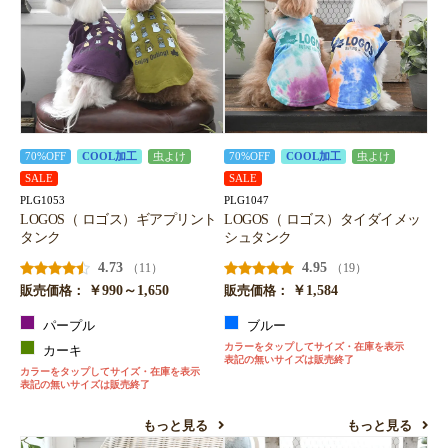
70%OFF
COOL加工
虫よけ
70%OFF
COOL加工
虫よけ
SALE
SALE
PLG1053
PLG1047
LOGOS（ ロゴス）ギアプリント
LOGOS（ ロゴス）タイダイメッ
タンク
シュタンク
4.73
4.95
（11）
（19）
￥990～1,650
￥1,584
販売価格：
販売価格：
パープル
ブルー
カラーをタップしてサイズ・在庫を表示
カーキ
表記の無いサイズは販売終了
カラーをタップしてサイズ・在庫を表示
表記の無いサイズは販売終了
もっと見る
もっと見る