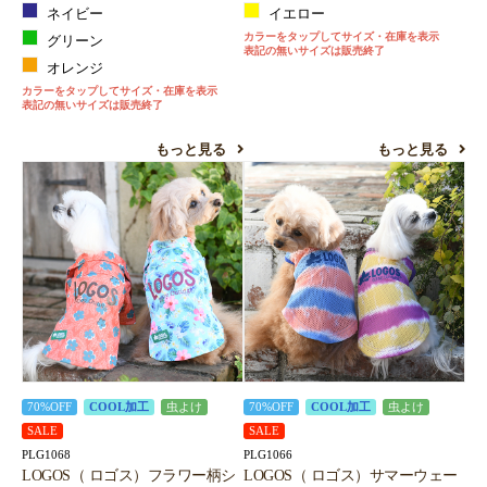
ネイビー
イエロー
カラーをタップしてサイズ・在庫を表示
グリーン
表記の無いサイズは販売終了
オレンジ
カラーをタップしてサイズ・在庫を表示
表記の無いサイズは販売終了
もっと見る
もっと見る
70%OFF
COOL加工
虫よけ
70%OFF
COOL加工
虫よけ
SALE
SALE
PLG1068
PLG1066
LOGOS（ ロゴス）フラワー柄シ
LOGOS（ ロゴス）サマーウェー