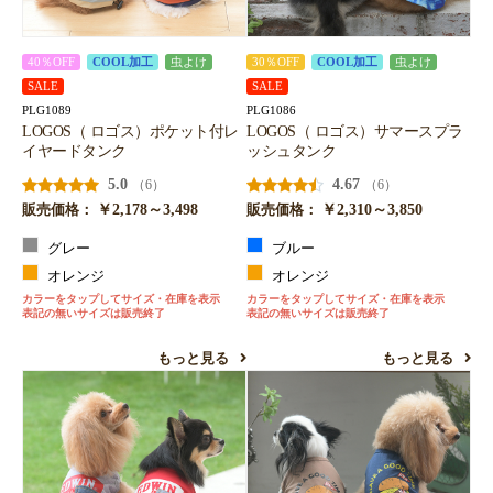
40％OFF
COOL加工
虫よけ
30％OFF
COOL加工
虫よけ
SALE
SALE
PLG1089
PLG1086
LOGOS（ ロゴス）ポケット付レ
LOGOS（ ロゴス）サマースプラ
イヤードタンク
ッシュタンク
5.0
4.67
（6）
（6）
￥2,178～3,498
￥2,310～3,850
販売価格：
販売価格：
グレー
ブルー
オレンジ
オレンジ
カラーをタップしてサイズ・在庫を表示
カラーをタップしてサイズ・在庫を表示
表記の無いサイズは販売終了
表記の無いサイズは販売終了
もっと見る
もっと見る