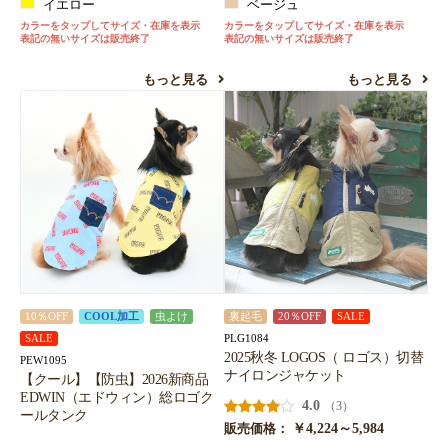
イエロー
ベージュ
カラーをタップしてサイズ・在庫を表示
カラーをタップしてサイズ・在庫を表示
表記の無いサイズは販売終了
表記の無いサイズは販売終了
もっと見る
もっと見る
10％OFF
COOL加工
虫よけ
裏起毛
20％OFF
SALE
PLG1084
SALE
2025秋冬 LOGOS（ ロゴス）切替
PEW1095
ナイロンジャケット
【クール】【防虫】2026新商品
EDWIN（エドウィン）総ロゴク
4.0
（3）
ールタンク
￥4,224～5,984
販売価格：