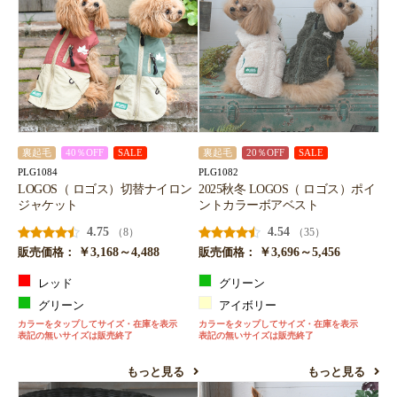
裏起毛
40％OFF
SALE
裏起毛
20％OFF
SALE
PLG1084
PLG1082
LOGOS（ ロゴス）切替ナイロン
2025秋冬 LOGOS（ ロゴス）ポイ
ジャケット
ントカラーボアベスト
4.75
4.54
（8）
（35）
￥3,168～4,488
￥3,696～5,456
販売価格：
販売価格：
レッド
グリーン
グリーン
アイボリー
カラーをタップしてサイズ・在庫を表示
カラーをタップしてサイズ・在庫を表示
表記の無いサイズは販売終了
表記の無いサイズは販売終了
もっと見る
もっと見る