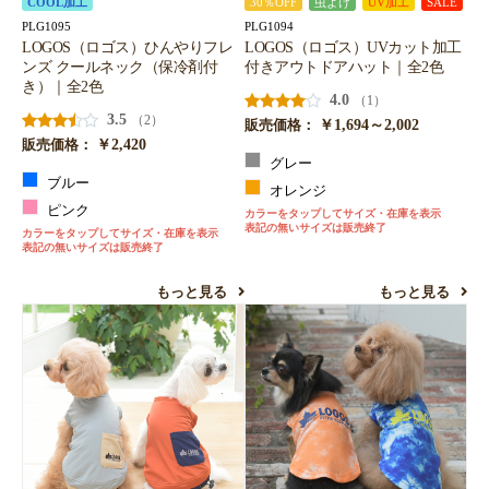
COOL加工
30％OFF
虫よけ
UV加工
SALE
PLG1095
PLG1094
LOGOS（ロゴス）ひんやりフレ
LOGOS（ロゴス）UVカット加工
ンズ クールネック（保冷剤付
付きアウトドアハット｜全2色
き）｜全2色
4.0
（1）
3.5
（2）
￥1,694～2,002
販売価格：
￥2,420
販売価格：
グレー
ブルー
オレンジ
ピンク
カラーをタップしてサイズ・在庫を表示
表記の無いサイズは販売終了
カラーをタップしてサイズ・在庫を表示
表記の無いサイズは販売終了
もっと見る
もっと見る