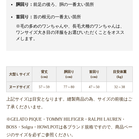
胴回り：
前足の後ろ、胴の一番太い箇所
首回り：
首の根元の一番太い箇所
※毛の多めのワンちゃんや、長毛犬種のワンちゃんは、
ワンサイズ大き目の洋服をお選びいただくことをオスス
メします。
背丈
胴回り
首回り
目安体重
大型Ｌサイズ
(cm)
(cm)
(cm)
(kg)
ヌードサイズ
57～59
77～80
47～50
32～38
上記サイズは目安となります。縫製商品の為、サイズの前後はご
了承くださいませ。
※GELATO PIQUE・TOMMY HILFIGER・RALPH LAUREN・
BOSS・Solgra・HOWLPOTは各ブランド規格ですので、商品ペー
ジのサイズを必ずご参照ください。