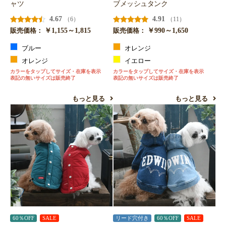
ャツ
ブメッシュタンク
お買い物を続ける
カートへ進む
4.67
4.91
（6）
（11）
￥1,155～1,815
￥990～1,650
販売価格：
販売価格：
ブルー
オレンジ
オレンジ
イエロー
カラーをタップしてサイズ・在庫を表示
カラーをタップしてサイズ・在庫を表示
表記の無いサイズは販売終了
表記の無いサイズは販売終了
もっと見る
もっと見る
60％OFF
SALE
リード穴付き
60％OFF
SALE