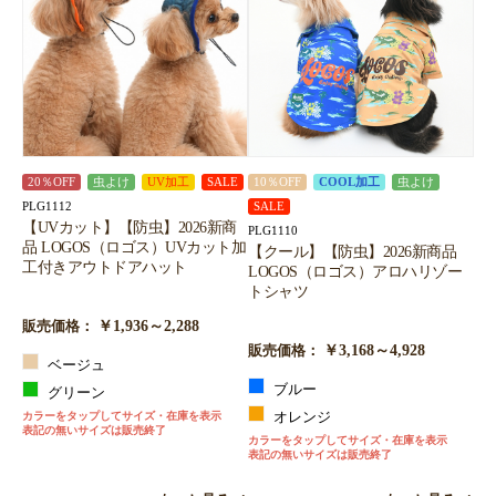
20％OFF
虫よけ
UV加工
SALE
10％OFF
COOL加工
虫よけ
PLG1112
SALE
【UVカット】【防虫】2026新商
PLG1110
品 LOGOS（ロゴス）UVカット加
【クール】【防虫】2026新商品
工付きアウトドアハット
LOGOS（ロゴス）アロハリゾー
トシャツ
￥1,936～2,288
販売価格：
￥3,168～4,928
販売価格：
ベージュ
ブルー
グリーン
カラーをタップしてサイズ・在庫を表示
オレンジ
表記の無いサイズは販売終了
カラーをタップしてサイズ・在庫を表示
表記の無いサイズは販売終了