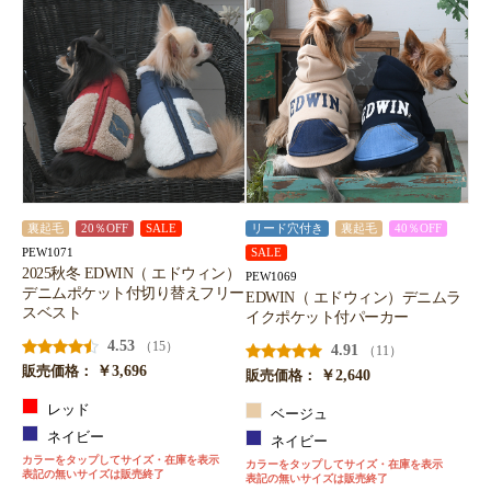
裏起毛
20％OFF
SALE
リード穴付き
裏起毛
40％OFF
PEW1071
SALE
2025秋冬 EDWIN（ エドウィン）
PEW1069
デニムポケット付切り替えフリー
EDWIN（ エドウィン）デニムラ
スベスト
イクポケット付パーカー
4.53
（15）
4.91
（11）
￥3,696
販売価格：
￥2,640
販売価格：
レッド
ベージュ
ネイビー
ネイビー
カラーをタップしてサイズ・在庫を表示
カラーをタップしてサイズ・在庫を表示
表記の無いサイズは販売終了
表記の無いサイズは販売終了