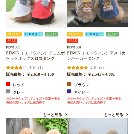
30％OFF
COOL加工
虫よけ
30％OFF
COOL加工
虫よけ
SALE
SALE
PEW1081
PEW1080
EDWIN（ エドウィン）デニムポ
EDWIN（ エドウィン）アメリカ
ケットボックスロゴタンク
ンバーガータンク
4.0
5.0
（1）
（3）
￥2,618～4,158
￥2,541～4,081
販売価格：
販売価格：
レッド
ブラウン
グレー
ネイビー
カラーをタップしてサイズ・在庫を表示
カラーをタップしてサイズ・在庫を表示
表記の無いサイズは販売終了
表記の無いサイズは販売終了
もっと見る
もっと見る