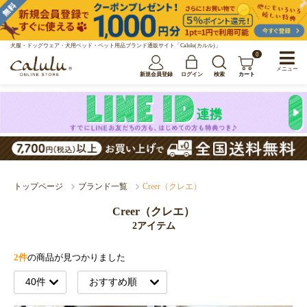
犬服・ドッグウェア・犬用ベッド・ペット用品ブランド通販サイト「Calulu(カルル)」
0
メニュー
新規会員登録
ログイン
検索
カート
トップページ
ブランド一覧
Creer（クレエ）
Creer（クレエ）
2アイテム
2件
の商品が見つかりました