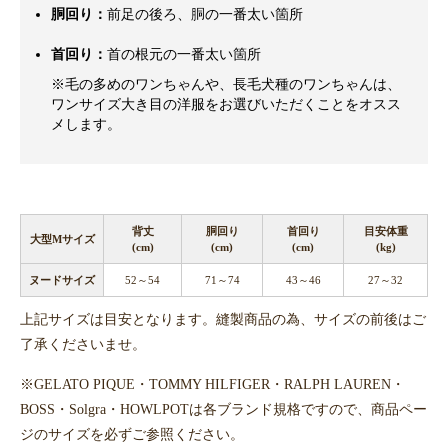
胴回り：
前足の後ろ、胴の一番太い箇所
首回り：
首の根元の一番太い箇所
※毛の多めのワンちゃんや、長毛犬種のワンちゃんは、
ワンサイズ大き目の洋服をお選びいただくことをオスス
メします。
背丈
胴回り
首回り
目安体重
大型Mサイズ
(cm)
(cm)
(cm)
(kg)
ヌードサイズ
52～54
71～74
43～46
27～32
上記サイズは目安となります。縫製商品の為、サイズの前後はご
了承くださいませ。
※GELATO PIQUE・TOMMY HILFIGER・RALPH LAUREN・
BOSS・Solgra・HOWLPOTは各ブランド規格ですので、商品ペー
ジのサイズを必ずご参照ください。