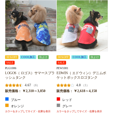
30％OFF
COOL加工
虫よけ
30％OFF
COOL加工
虫よけ
SALE
SALE
PLG1086
PEW1081
LOGOS（ ロゴス）サマースプラ
EDWIN（ エドウィン）デニムポ
ッシュタンク
ケットボックスロゴタンク
4.67
4.0
（6）
（1）
￥2,310～3,850
￥2,618～4,158
販売価格：
販売価格：
ブルー
レッド
オレンジ
グレー
カラーをタップしてサイズ・在庫を表示
カラーをタップしてサイズ・在庫を表示