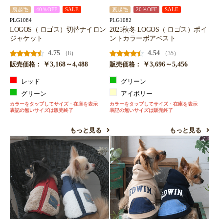
裏起毛
40％OFF
SALE
裏起毛
20％OFF
SALE
PLG1084
PLG1082
LOGOS（ ロゴス）切替ナイロン
2025秋冬 LOGOS（ ロゴス）ポイ
ジャケット
ントカラーボアベスト
4.75
4.54
（8）
（35）
￥3,168～4,488
￥3,696～5,456
販売価格：
販売価格：
レッド
グリーン
グリーン
アイボリー
カラーをタップしてサイズ・在庫を表示
カラーをタップしてサイズ・在庫を表示
表記の無いサイズは販売終了
表記の無いサイズは販売終了
もっと見る
もっと見る