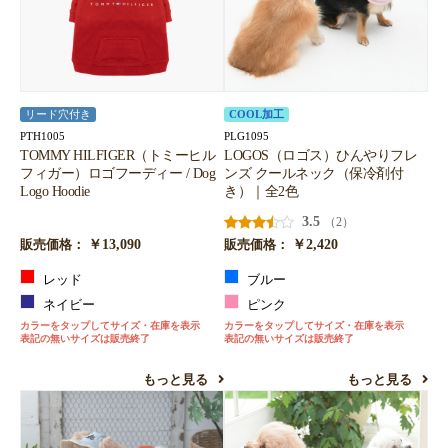
リード穴付き
COOL加工
PTH1005
PLG1095
TOMMY HILFIGER（トミーヒル
LOGOS（ロゴス）ひんやりフレ
フィガー）ロゴフーディー / Dog
ンズ クールネック（保冷剤付
Logo Hoodie
き）｜全2色
3.5
（2）
￥13,090
￥2,420
販売価格：
販売価格：
レッド
ブルー
ネイビー
ピンク
カラーをタップしてサイズ・在庫を表示
カラーをタップしてサイズ・在庫を表示
表記の無いサイズは販売終了
表記の無いサイズは販売終了
もっと見る
もっと見る