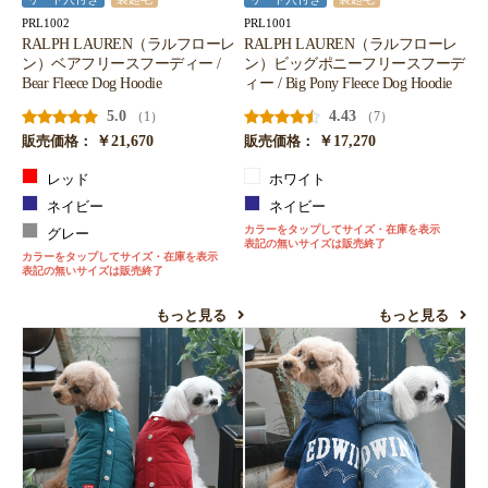
PRL1002
PRL1001
RALPH LAUREN（ラルフローレ
RALPH LAUREN（ラルフローレ
ン）ベアフリースフーディー /
ン）ビッグポニーフリースフーデ
Bear Fleece Dog Hoodie
ィー / Big Pony Fleece Dog Hoodie
5.0
4.43
（1）
（7）
￥21,670
￥17,270
販売価格：
販売価格：
レッド
ホワイト
ネイビー
ネイビー
カラーをタップしてサイズ・在庫を表示
グレー
表記の無いサイズは販売終了
カラーをタップしてサイズ・在庫を表示
表記の無いサイズは販売終了
もっと見る
もっと見る