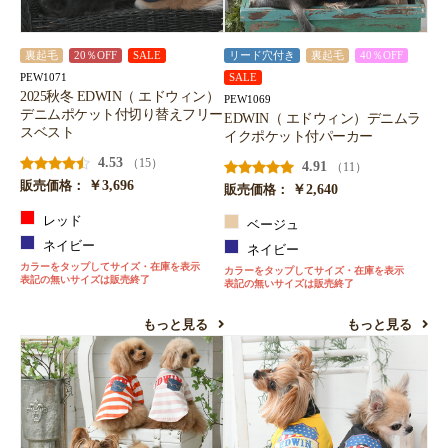
裏起毛
20％OFF
SALE
リード穴付き
裏起毛
40％OFF
PEW1071
SALE
2025秋冬 EDWIN（ エドウィン）
PEW1069
デニムポケット付切り替えフリー
EDWIN（ エドウィン）デニムラ
スベスト
イクポケット付パーカー
4.53
（15）
4.91
（11）
￥3,696
販売価格：
￥2,640
販売価格：
レッド
ベージュ
ネイビー
ネイビー
カラーをタップしてサイズ・在庫を表示
カラーをタップしてサイズ・在庫を表示
表記の無いサイズは販売終了
表記の無いサイズは販売終了
もっと見る
もっと見る