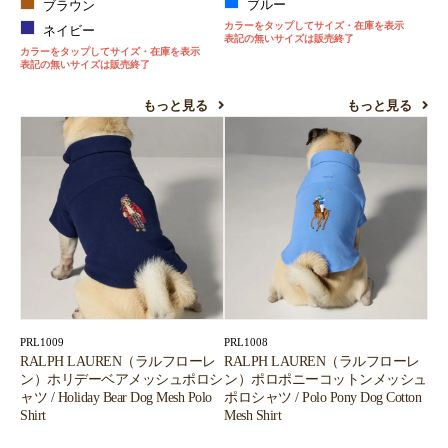
ブルー
ブラウン
カラーをタップしてサイズ・在庫を表示
ネイビー
表記の無いサイズは販売終了
カラーをタップしてサイズ・在庫を表示
表記の無いサイズは販売終了
もっと見る
もっと見る
PRL1009
PRL1008
RALPH LAUREN（ラルフローレ
RALPH LAUREN（ラルフローレ
ン）ホリデーベアメッシュポロシ
ン）ポロポニーコットンメッシュ
ャツ / Holiday Bear Dog Mesh Polo
ポロシャツ / Polo Pony Dog Cotton
Shirt
Mesh Shirt