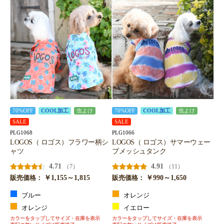
70%OFF
COOL加工
虫よけ
70%OFF
COOL加工
虫よけ
SALE
SALE
PLG1068
PLG1066
LOGOS（ ロゴス）フラワー柄シ
LOGOS（ ロゴス）サマーウェー
ャツ
ブメッシュタンク
4.71
4.91
（7）
（11）
￥1,155～1,815
￥990～1,650
販売価格：
販売価格：
ブルー
オレンジ
オレンジ
イエロー
カラーをタップしてサイズ・在庫を表示
カラーをタップしてサイズ・在庫を表示