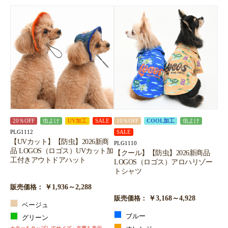
20％OFF
虫よけ
UV加工
SALE
10％OFF
COOL加工
虫よけ
PLG1112
SALE
【UVカット】【防虫】2026新商
PLG1110
品 LOGOS（ロゴス）UVカット加
【クール】【防虫】2026新商品
工付きアウトドアハット
LOGOS（ロゴス）アロハリゾー
トシャツ
￥1,936～2,288
販売価格：
￥3,168～4,928
販売価格：
ベージュ
ブルー
グリーン