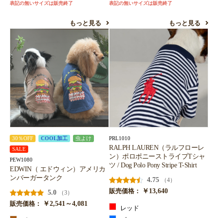
表記の無いサイズは販売終了
表記の無いサイズは販売終了
もっと見る
もっと見る
PRL1010
30％OFF
COOL加工
虫よけ
RALPH LAUREN（ラルフローレ
SALE
ン）ポロポニーストライプTシャ
PEW1080
ツ / Dog Polo Pony Stripe T-Shirt
EDWIN（ エドウィン）アメリカ
ンバーガータンク
4.75
（4）
￥13,640
販売価格：
5.0
（3）
￥2,541～4,081
販売価格：
レッド