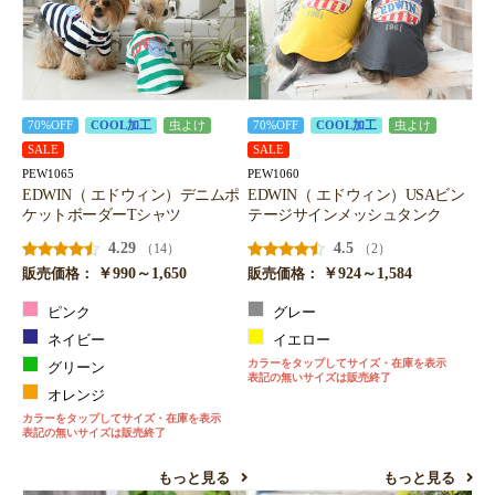
70%OFF
COOL加工
虫よけ
70%OFF
COOL加工
虫よけ
SALE
SALE
PEW1065
PEW1060
EDWIN（ エドウィン）デニムポ
EDWIN（ エドウィン）USAビン
ケットボーダーTシャツ
テージサインメッシュタンク
4.29
4.5
（14）
（2）
￥990～1,650
￥924～1,584
販売価格：
販売価格：
ピンク
グレー
ネイビー
イエロー
カラーをタップしてサイズ・在庫を表示
グリーン
表記の無いサイズは販売終了
オレンジ
カラーをタップしてサイズ・在庫を表示
表記の無いサイズは販売終了
もっと見る
もっと見る