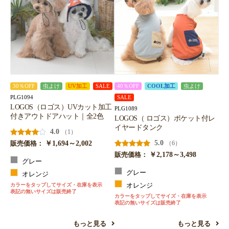
30％OFF
虫よけ
UV加工
SALE
40％OFF
COOL加工
虫よけ
PLG1094
SALE
LOGOS（ロゴス）UVカット加工
PLG1089
付きアウトドアハット｜全2色
LOGOS（ ロゴス）ポケット付レ
イヤードタンク
4.0
（1）
￥1,694～2,002
5.0
（6）
販売価格：
￥2,178～3,498
販売価格：
グレー
グレー
オレンジ
カラーをタップしてサイズ・在庫を表示
オレンジ
表記の無いサイズは販売終了
カラーをタップしてサイズ・在庫を表示
表記の無いサイズは販売終了
もっと見る
もっと見る