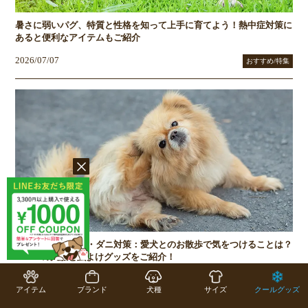
暑さに弱いパグ、特質と性格を知って上手に育てよう！熱中症対策に
あると便利なアイテムもご紹介
2026/07/07
おすすめ/特集
梅雨から秋のノミ・ダニ対策：愛犬とのお散歩で気をつけることは？
Caluluの犬服と虫よけグッズをご紹介！
2026/06/01
おすすめ/特集
アイテム
ブランド
犬種
サイズ
クールグッズ