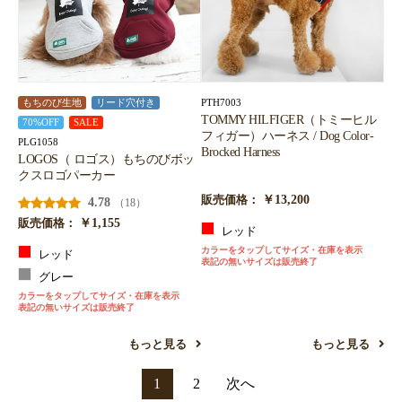
PTH7003
もちのび生地
リード穴付き
TOMMY HILFIGER（トミーヒル
70%OFF
SALE
フィガー）ハーネス / Dog Color-
PLG1058
Brocked Harness
LOGOS（ ロゴス）もちのびボッ
クスロゴパーカー
￥13,200
販売価格：
4.78
（18）
￥1,155
販売価格：
レッド
カラーをタップしてサイズ・在庫を表示
レッド
表記の無いサイズは販売終了
グレー
カラーをタップしてサイズ・在庫を表示
表記の無いサイズは販売終了
もっと見る
もっと見る
1
2
次へ