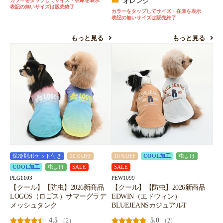
カラーをタップしてサイズ・在庫を表示
オレンジ
表記の無いサイズは販売終了
カラーをタップしてサイズ・在庫を表示
表記の無いサイズは販売終了
もっと見る
もっと見る
保冷剤ポケット付き
10％OFF
10％OFF
COOL加工
虫よけ
COOL加工
虫よけ
SALE
SALE
PLG1103
PEW1099
【クール】【防虫】2026新商品
【クール】【防虫】2026新商品
LOGOS（ロゴス）サマーグラデ
EDWIN（エドウィン）
メッシュタンク
BLUEJEANSカジュアルT
4.5
5.0
（2）
（2）