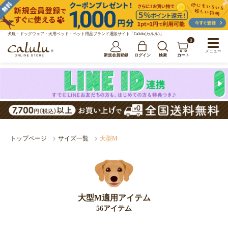
犬服・ドッグウェア・犬用ベッド・ペット用品ブランド通販サイト「Calulu(カルル)」
0
メニュー
新規会員登録
ログイン
検索
カート
トップページ
サイズ一覧
大型M
大型M適用アイテム
56アイテム