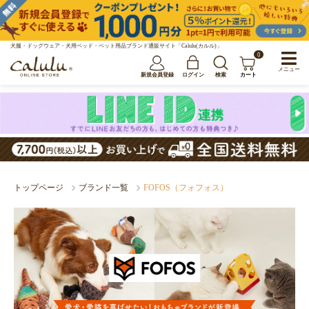
犬服・ドッグウェア・犬用ベッド・ペット用品ブランド通販サイト「Calulu(カルル)」
0
メニュー
新規会員登録
ログイン
検索
カート
トップページ
ブランド一覧
FOFOS（フォフォス）