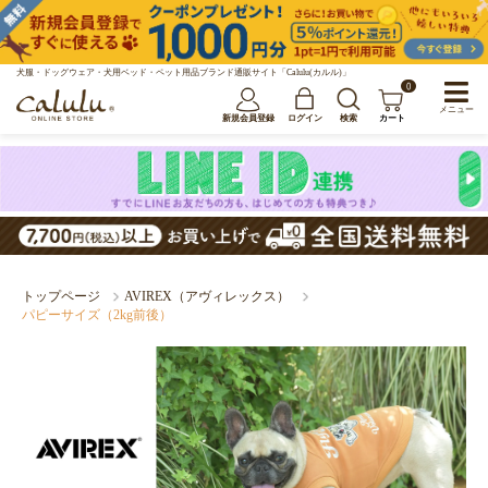
犬服・ドッグウェア・犬用ベッド・ペット用品ブランド通販サイト「Calulu(カルル)」
0
メニュー
新規会員登録
ログイン
検索
カート
トップページ
AVIREX（アヴィレックス）
パピーサイズ（2kg前後）