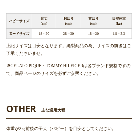
背丈
胴回り
首回り
目安体重
パピーサイズ
(cm)
(cm)
(cm)
(kg)
ヌードサイズ
18～20
28～30
18～20
1.8～2.3
上記サイズは目安となります。縫製商品の為、サイズの前後はご
了承くださいませ。
※GELATO PIQUE・TOMMY HILFIGERは各ブランド規格ですの
で、商品ページのサイズを必ずご参照ください。
OTHER
主な適用犬種
体重が2㎏前後の子犬（パピー）を目安としてください。