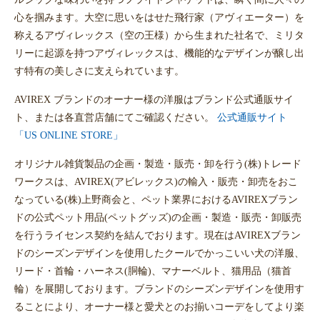
心を掴みます。大空に思いをはせた飛行家（アヴィエーター）を
称えるアヴィレックス（空の王様）から生まれた社名で、ミリタ
リーに起源を持つアヴィレックスは、機能的なデザインが醸し出
す特有の美しさに支えられています。
AVIREX ブランドのオーナー様の洋服はブランド公式通販サイ
ト、または各直営店舗にてご確認ください。
公式通販サイト
「US ONLINE STORE」
オリジナル雑貨製品の企画・製造・販売・卸を行う(株)トレード
ワークスは、AVIREX(アビレックス)の輸入・販売・卸売をおこ
なっている(株)上野商会と、ペット業界におけるAVIREXブラン
ドの公式ペット用品(ペットグッズ)の企画・製造・販売・卸販売
を行うライセンス契約を結んでおります。現在はAVIREXブラン
ドのシーズンデザインを使用したクールでかっこいい犬の洋服、
リード・首輪・ハーネス(胴輪)、マナーベルト、猫用品（猫首
輪）を展開しております。ブランドのシーズンデザインを使用す
ることにより、オーナー様と愛犬とのお揃いコーデをしてより楽