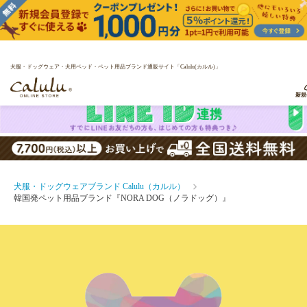
犬服・ドッグウェア・犬用ベッド・ペット用品ブランド通販サイト「Calulu(カルル)」
新規
犬服・ドッグウェアブランド Calulu（カルル）
韓国発ペット用品ブランド『NORA DOG（ノラドッグ）』