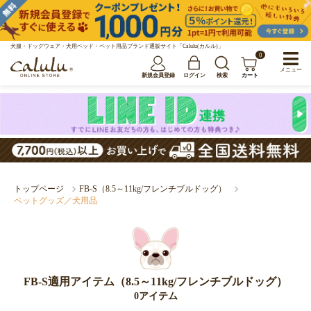
犬服・ドッグウェア・犬用ベッド・ペット用品ブランド通販サイト「Calulu(カルル)」
0
メニュー
新規会員登録
ログイン
検索
カート
トップページ
FB-S（8.5～11kg/フレンチブルドッグ）
ペットグッズ／犬用品
FB-S適用アイテム（8.5～11kg/フレンチブルドッグ）
0アイテム