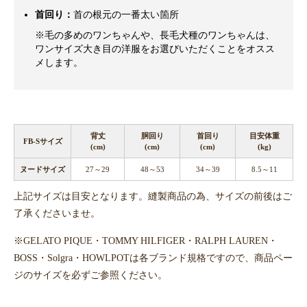
首回り：
首の根元の一番太い箇所
※毛の多めのワンちゃんや、長毛犬種のワンちゃんは、
ワンサイズ大き目の洋服をお選びいただくことをオスス
メします。
背丈
胴回り
首回り
目安体重
FB-Sサイズ
(cm)
(cm)
(cm)
(kg)
ヌードサイズ
27～29
48～53
34～39
8.5～11
上記サイズは目安となります。縫製商品の為、サイズの前後はご
了承くださいませ。
※GELATO PIQUE・TOMMY HILFIGER・RALPH LAUREN・
BOSS・Solgra・HOWLPOTは各ブランド規格ですので、商品ペー
ジのサイズを必ずご参照ください。