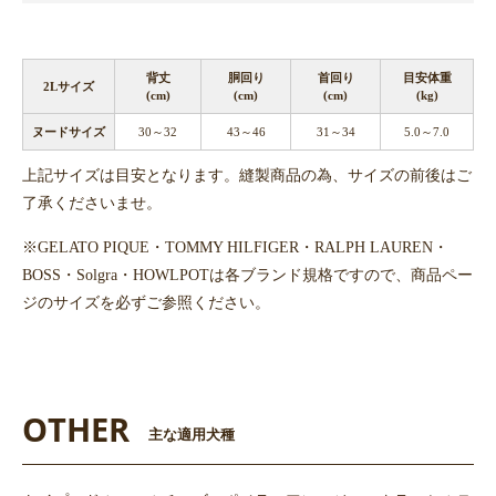
背丈
胴回り
首回り
目安体重
2Lサイズ
(cm)
(cm)
(cm)
(kg)
ヌードサイズ
30～32
43～46
31～34
5.0～7.0
上記サイズは目安となります。縫製商品の為、サイズの前後はご
了承くださいませ。
※GELATO PIQUE・TOMMY HILFIGER・RALPH LAUREN・
BOSS・Solgra・HOWLPOTは各ブランド規格ですので、商品ペー
ジのサイズを必ずご参照ください。
OTHER
主な適用犬種