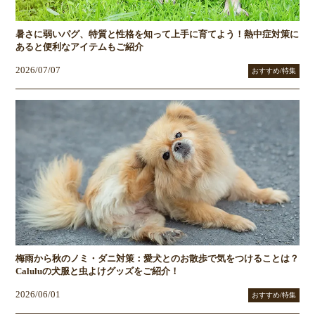
暑さに弱いパグ、特質と性格を知って上手に育てよう！熱中症対策に
あると便利なアイテムもご紹介
2026/07/07
おすすめ/特集
梅雨から秋のノミ・ダニ対策：愛犬とのお散歩で気をつけることは？
Caluluの犬服と虫よけグッズをご紹介！
2026/06/01
おすすめ/特集