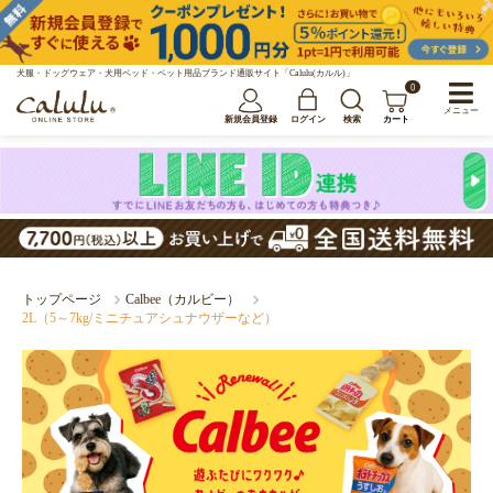
犬服・ドッグウェア・犬用ベッド・ペット用品ブランド通販サイト「Calulu(カルル)」
0
メニュー
新規会員登録
ログイン
検索
カート
トップページ
Calbee（カルビー）
2L（5～7kg/ミニチュアシュナウザーなど）