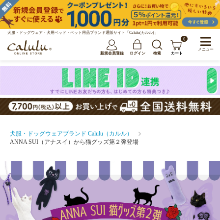
犬服・ドッグウェア・犬用ベッド・ペット用品ブランド通販サイト「Calulu(カルル)」
0
メニュー
新規会員登録
ログイン
検索
カート
犬服・ドッグウェアブランド Calulu（カルル）
ANNA SUI（アナスイ）から猫グッズ第２弾登場