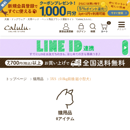
犬服・ドッグウェア・犬用ベッド・ペット用品ブランド通販サイト「Calulu(カルル)」
0
メニュー
新規会員登録
ログイン
検索
カート
トップページ
猫用品
3XS（0.8kg前後/超小型犬）
猫用品
0アイテム