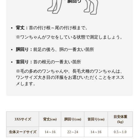
背丈：
首の付け根～尾の付け根まで。
※ワンちゃんがフセをしている状態で測定しましょう。
胴回り：
前足の後ろ、胴の一番太い箇所
首回り：
首の根元の一番太い箇所
※毛の多めのワンちゃんや、長毛犬種のワンちゃんは、
ワンサイズ大き目の洋服をお選びいただくことをオスス
メします。
目安体重
3XSサイズ
背丈(cm)
胴回り(cm)
首回り(cm)
(kg)
生体ヌードサイズ
14～16
22～24
14～16
0.5～1.0