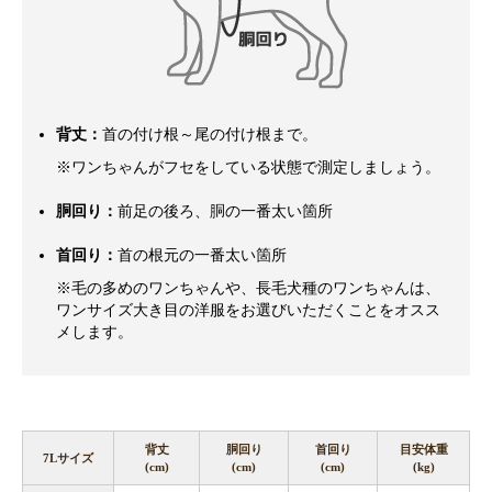
背丈：
首の付け根～尾の付け根まで。
※ワンちゃんがフセをしている状態で測定しましょう。
胴回り：
前足の後ろ、胴の一番太い箇所
首回り：
首の根元の一番太い箇所
※毛の多めのワンちゃんや、長毛犬種のワンちゃんは、
ワンサイズ大き目の洋服をお選びいただくことをオスス
メします。
背丈
胴回り
首回り
目安体重
7Lサイズ
(cm)
(cm)
(cm)
(kg)