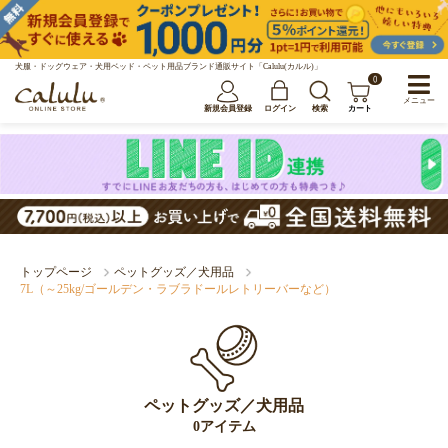
犬服・ドッグウェア・犬用ベッド・ペット用品ブランド通販サイト「Calulu(カルル)」
0
メニュー
新規会員登録
ログイン
検索
カート
トップページ
ペットグッズ／犬用品
7L（～25kg/ゴールデン・ラブラドールレトリーバーなど）
ペットグッズ／犬用品
0アイテム