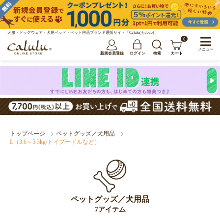
犬服・ドッグウェア・犬用ベッド・ペット用品ブランド通販サイト「Calulu(カルル)」
0
メニュー
新規会員登録
ログイン
検索
カート
トップページ
ペットグッズ／犬用品
L（3.6～5.3kg/トイプードルなど）
ペットグッズ／犬用品
7アイテム