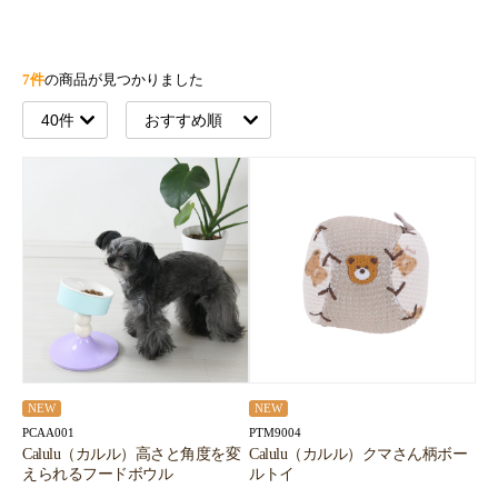
7件
の商品が見つかりました
NEW
NEW
PCAA001
PTM9004
Calulu（カルル）高さと角度を変
Calulu（カルル）クマさん柄ボー
えられるフードボウル
ルトイ