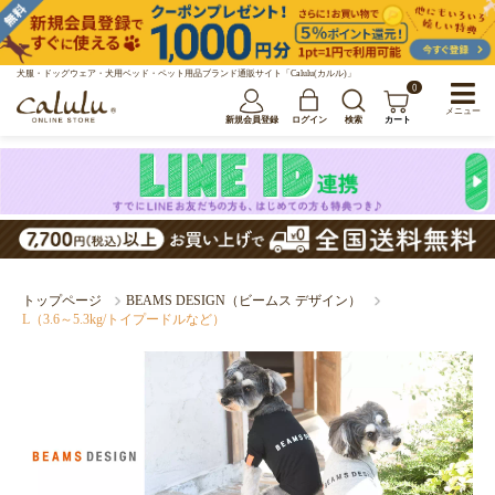
犬服・ドッグウェア・犬用ベッド・ペット用品ブランド通販サイト「Calulu(カルル)」
0
メニュー
新規会員登録
ログイン
検索
カート
トップページ
BEAMS DESIGN（ビームス デザイン）
L（3.6～5.3kg/トイプードルなど）