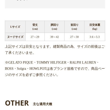
背丈
胴回り
首回り
目安体重
Lサイズ
(cm)
(cm)
(cm)
(kg)
ヌードサイズ
27～29
39～42
27～30
3.6～5.3
上記サイズは目安となります。縫製商品の為、サイズの前後はご
了承くださいませ。
※GELATO PIQUE・TOMMY HILFIGER・RALPH LAUREN・
BOSS・Solgra・HOWLPOTは各ブランド規格ですので、商品ペー
ジのサイズを必ずご参照ください。
OTHER
主な適用犬種