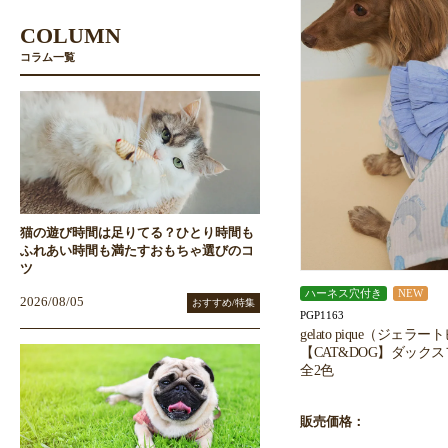
COLUMN
コラム一覧
猫の遊び時間は足りてる？ひとり時間も
ふれあい時間も満たすおもちゃ選びのコ
ツ
ハーネス穴付き
NEW
2026/08/05
おすすめ/特集
PGP1163
gelato pique（ジェラ
【CAT&DOG】ダック
全2色
販売価格：