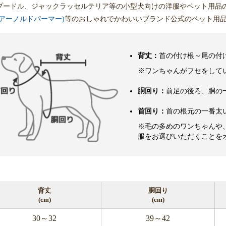
プードル、ジャックラッセルテリア等の小型犬向けの洋服やペット用品
mer(アーノルドパーマー)
等のおしゃれでかわいいブランド公式のペット用
背丈：
首の付け根～尾の付
※ワンちゃんがフセをして
胴回り：
前足の後ろ、胴の
首回り：
首の根元の一番太
※毛の多めのワンちゃんや
服をお選びいただくことを
背丈
胴回り
(cm)
(cm)
30～32
39～42