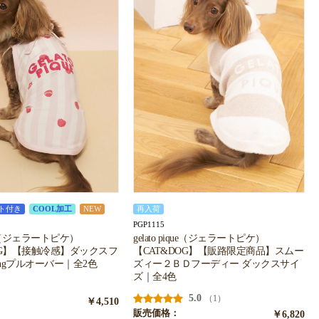
ト付き
COOL加工
NEW
再入荷
PGP1115
ique（ジェラートピケ）
gelato pique（ジェラートピケ）
OG】【接触冷感】ダックスフ
【CAT&DOG】【販路限定商品】スムー
ingプルオーバー｜全2色
ズィー２ＢＤフーディー ダックスサイ
ズ｜全4色
5.0
（1）
￥4,510
販売価格：
￥6,820