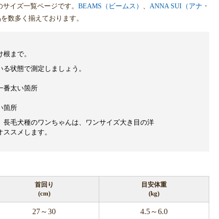
のサイズ一覧ページです。
BEAMS（ビームス）
、
ANNA SUI（アナ・
品を数多く揃えております。
け根まで。
いる状態で測定しましょう。
一番太い箇所
い箇所
、長毛犬種のワンちゃんは、ワンサイズ大き目の洋
オススメします。
首回り
目安体重
(cm)
(kg)
27～30
4.5～6.0