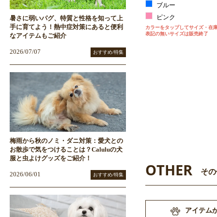
ブルー
ピンク
暑さに弱いパグ、特質と性格を知って上
手に育てよう！熱中症対策にあると便利
カラーをタップしてサイズ・在
表記の無いサイズは販売終了
なアイテムもご紹介
2026/07/07
おすすめ/特集
梅雨から秋のノミ・ダニ対策：愛犬との
お散歩で気をつけることは？Caluluの犬
服と虫よけグッズをご紹介！
OTHER
その
2026/06/01
おすすめ/特集
アイテム