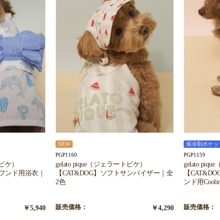
NEW
保冷剤ポケッ
PGP1160
PGP1159
ートピケ）
gelato pique（ジェラートピケ）
gelato p
スフンド用浴衣｜
【CAT&DOG】ソフトサンバイザー｜全
【CAT&D
2色
ンド用Cool
￥5,940
販売価格：
￥4,290
販売価格：