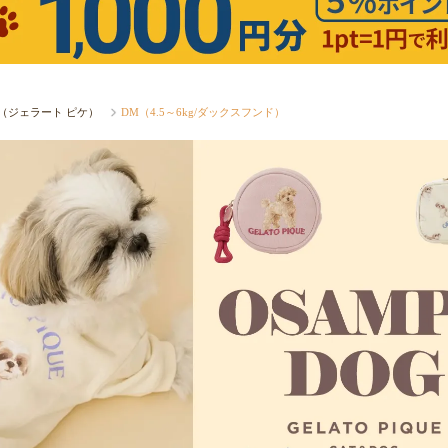
ique（ジェラート ピケ）
DM（4.5～6kg/ダックスフンド）