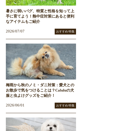
暑さに弱いパグ、特質と性格を知って上
手に育てよう！熱中症対策にあると便利
なアイテムもご紹介
2026/07/07
おすすめ/特集
梅雨から秋のノミ・ダニ対策：愛犬との
お散歩で気をつけることは？Caluluの犬
服と虫よけグッズをご紹介！
2026/06/01
おすすめ/特集