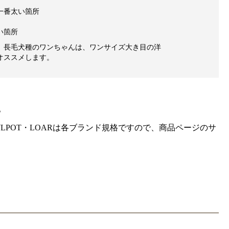
一番太い箇所
い箇所
、長毛犬種のワンちゃんは、ワンサイズ大き目の洋
オススメします。
。
gra・HOWLPOT・LOARは各ブランド規格ですので、商品ページのサ