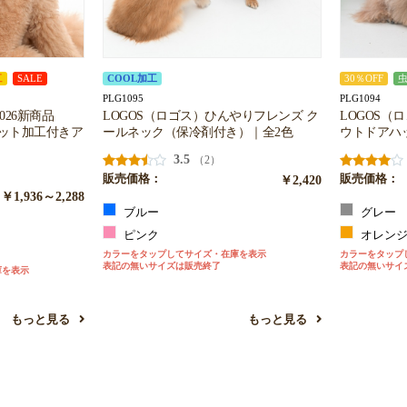
工
SALE
COOL加工
30％OFF
PLG1095
PLG1094
026新商品
LOGOS（ロゴス）ひんやりフレンズ ク
LOGOS（
カット加工付きア
ールネック（保冷剤付き）｜全2色
ウトドアハ
3.5
（2）
販売価格：
￥2,420
販売価格：
お買い物を続ける
カートへ進む
￥1,936～2,288
ブルー
グレー
ピンク
オレン
カラーをタップしてサイズ・在庫を表示
カラーをタップ
表記の無いサイズは販売終了
表記の無いサイ
庫を表示
もっと見る
もっと見る