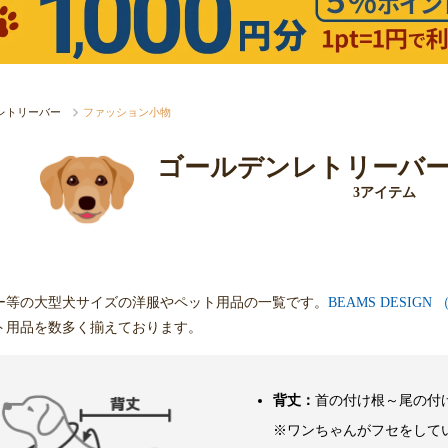
レトリーバー
ファッション小物
ゴールデンレトリーバ
3アイテム
ー等の大型犬サイズの洋服やペット用品の一覧です。
BEAMS DESIG
ト用品を数多く揃えております。
背丈：
首の付け根～尾の付
※ワンちゃんがフセをして