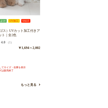
虫よけ
UV加工
SALE
ロゴス）UVカット加工付きア
ット｜全2色
4.0
（1）
￥1,694～2,002
ジ
してサイズ・在庫を表示
ズは販売終了
もっと見る