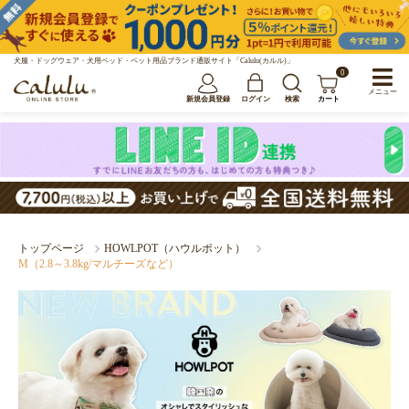
犬服・ドッグウェア・犬用ベッド・ペット用品ブランド通販サイト「Calulu(カルル)」
0
メニュー
新規会員登録
ログイン
検索
カート
トップページ
HOWLPOT（ハウルポット）
M（2.8～3.8kg/マルチーズなど）