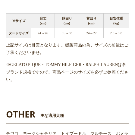
背丈
胴回り
首回り
目安体重
Mサイズ
(cm)
(cm)
(cm)
(kg)
ヌードサイズ
24～26
35～38
24～27
2.8～3.8
上記サイズは目安となります。縫製商品の為、サイズの前後はご
了承くださいませ。
※GELATO PIQUE・TOMMY HILFIGER・RALPH LAURENは各
ブランド規格ですので、商品ページのサイズを必ずご参照くださ
い。
OTHER
主な適用犬種
チワワ、ヨークシャテリア、トイプードル、マルチーズ、ポメラ