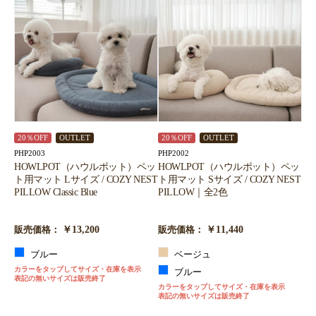
20％OFF
OUTLET
20％OFF
OUTLET
PHP2003
PHP2002
HOWLPOT（ハウルポット）ペッ
HOWLPOT（ハウルポット）ペッ
ト用マット Lサイズ / COZY NEST
ト用マット Sサイズ / COZY NEST
PILLOW Classic Blue
PILLOW｜全2色
￥13,200
￥11,440
販売価格：
販売価格：
ブルー
ベージュ
カラーをタップしてサイズ・在庫を表示
ブルー
表記の無いサイズは販売終了
カラーをタップしてサイズ・在庫を表示
表記の無いサイズは販売終了