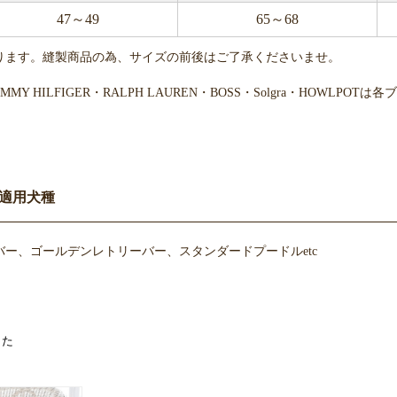
47～49
65～68
ります。縫製商品の為、サイズの前後はご了承くださいませ。
・TOMMY HILFIGER・RALPH LAUREN・BOSS・Solgra・H
お買い物を続ける
カートへ進む
適用犬種
ー、ゴールデンレトリーバー、スタンダードプードルetc
した