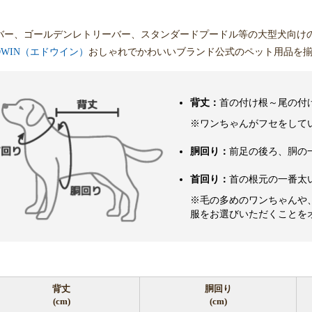
バー、ゴールデンレトリーバー、スタンダードプードル等の大型犬向け
DWIN（エドウイン）
おしゃれでかわいいブランド公式のペット用品を
背丈：
首の付け根～尾の付
※ワンちゃんがフセをして
胴回り：
前足の後ろ、胴の
首回り：
首の根元の一番太
※毛の多めのワンちゃんや
服をお選びいただくことを
背丈
胴回り
(cm)
(cm)