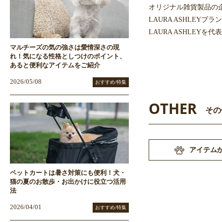
オリジナル雑貨製品の企
LAURA ASHLE
LAURA ASHLE
マルチーズの気の強さは愛情深さの現
れ！気になる性格としつけのポイント、
あると便利なアイテムをご紹介
2026/05/08
おすすめ/特集
OTHER
その
アイテム
ペットカートは暑さ対策にも便利！犬・
猫の夏のお散歩・お出かけに役立つ活用
法
2026/04/01
おすすめ/特集