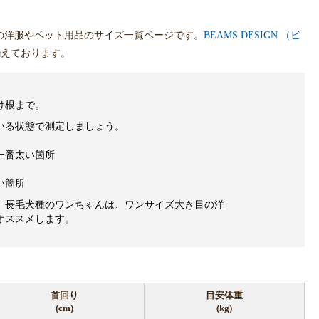
の洋服やペット用品のサイズ一覧ページです。
BEAMS DESIGN （ビ
揃えております。
け根まで。
いる状態で測定しましょう。
一番太い箇所
い箇所
、長毛犬種のワンちゃんは、ワンサイズ大き目の洋
オススメします。
首回り
目安体重
(cm)
(kg)