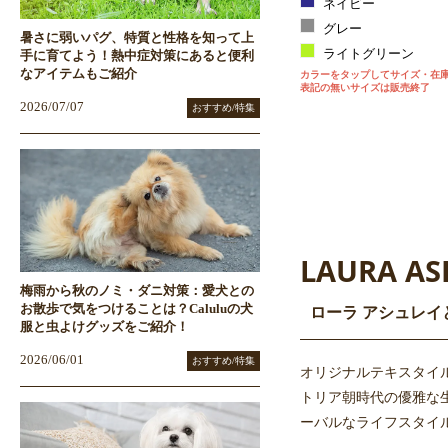
ネイビー
グレー
暑さに弱いパグ、特質と性格を知って上
ライトグリーン
手に育てよう！熱中症対策にあると便利
なアイテムもご紹介
カラーをタップしてサイズ・在
表記の無いサイズは販売終了
2026/07/07
おすすめ/特集
LAURA AS
梅雨から秋のノミ・ダニ対策：愛犬との
お散歩で気をつけることは？Caluluの犬
ローラ アシュレイ
服と虫よけグッズをご紹介！
2026/06/01
おすすめ/特集
オリジナルテキスタイ
トリア朝時代の優雅な
ーバルなライフスタイ