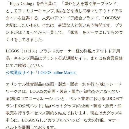
「Enjoy Outing」を合言葉に、「屋外と人を繋ぐ第一ブランド」
としてファミリーキャンプ用品などを通して様々なアウトドアス
タイルを提案する、人気のアウトドア総合ブランド。LOGOSが
大切にしたいもの。それは、身近な人と笑いあう時間です。ブラ
ンドがはじまってから一貫して、「家族」をテーマにしてものづ
くりをしてきました。
LOGOS（ロゴス）ブランドのオーナー様の洋服とアウトドア用
品・キャンプ用品はブランド公式通販サイト、または各直営店舗
にてご確認ください。
公式通販サイト「LOGOS online Market」
オリジナル雑貨製品の企画・製造・販売・卸を行う(株)トレード
ワークスは、LOGOSの企画・製造・販売・卸売をおこなってい
る(株)ロゴスコーポレーションと、ペット業界におけるLOGOSブ
ランドの公式ペット用品(ペットグッズ)の企画・製造・販売・卸
販売を行うライセンス契約を結んでおります。現在は犬グッズを
お買い物を続ける
カートへ進む
中心に、LOGOSらしいカラフルでハッピーな犬の洋服、マナー
ベルトを展開しております。