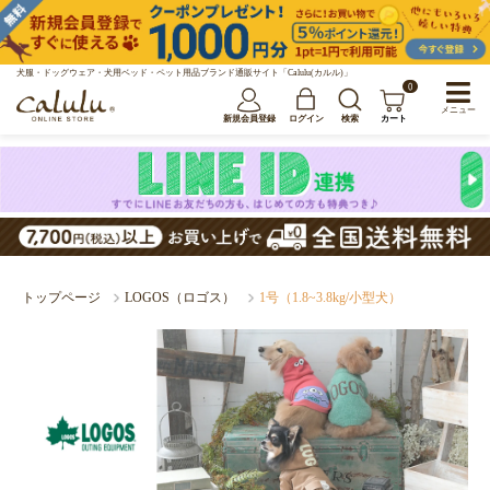
犬服・ドッグウェア・犬用ベッド・ペット用品ブランド通販サイト「Calulu(カルル)」
0
メニュー
新規会員登録
ログイン
検索
カート
トップページ
LOGOS（ロゴス）
1号（1.8~3.8kg/小型犬）