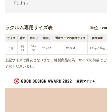
メします。
ラクルム専用サイズ表
単位：cm
サイズ
背丈
胴回り
首回り
通常ウェアの参考サイズ
参考体重
約
30～
1号
20～27
XS,S,M
1.8kg~3.8kg
23
38
上記サイズは目安となります。縫製商品の為、サイズの前後はご
了承くださいませ。