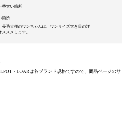
一番太い箇所
い箇所
、長毛犬種のワンちゃんは、ワンサイズ大き目の洋
オススメします。
。
gra・HOWLPOT・LOARは各ブランド規格ですので、商品ページのサ