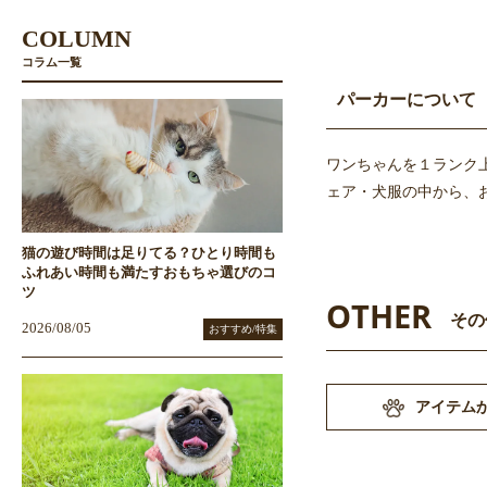
COLUMN
コラム一覧
パーカーについて
ワンちゃんを１ランク
ェア・犬服の中から、
猫の遊び時間は足りてる？ひとり時間も
ふれあい時間も満たすおもちゃ選びのコ
ツ
OTHER
その
2026/08/05
おすすめ/特集
アイテム