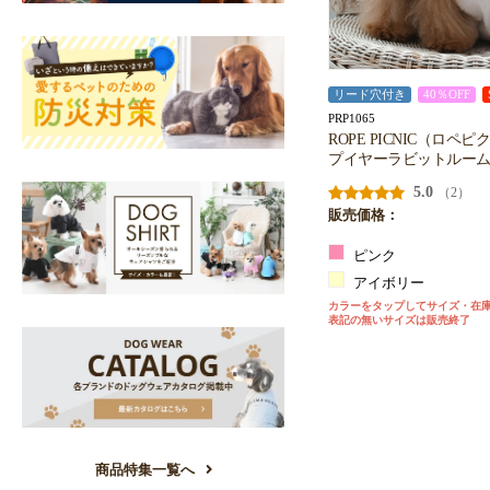
リード穴付き
40％OFF
PRP1065
ROPE PICNIC（ロペ
プイヤーラビットルー
5.0
（2）
販売価格：
ピンク
アイボリー
カラーをタップしてサイズ・在
表記の無いサイズは販売終了
商品特集一覧へ