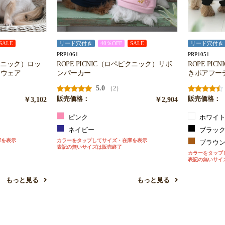
SALE
リード穴付き
40％OFF
SALE
リード穴付き
PRP1061
PRP1051
ピクニック）ロッ
ROPE PICNIC（ロペピクニック）リボ
ROPE PI
ムウェア
ンパーカー
きボアフー
5.0
（2）
￥3,102
販売価格：
￥2,904
販売価格：
お買い物を続ける
カートへ進む
ピンク
ホワイ
ネイビー
ブラッ
庫を表示
カラーをタップしてサイズ・在庫を表示
ブラウ
表記の無いサイズは販売終了
カラーをタップ
表記の無いサイ
もっと見る
もっと見る