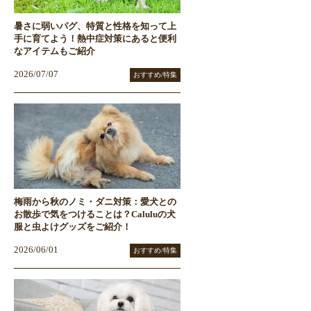
暑さに弱いパグ、特質と性格を知って上
手に育てよう！熱中症対策にあると便利
なアイテムもご紹介
2026/07/07
おすすめ/特集
梅雨から秋のノミ・ダニ対策：愛犬との
お散歩で気をつけることは？Caluluの犬
服と虫よけグッズをご紹介！
2026/06/01
おすすめ/特集