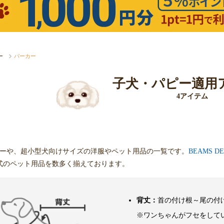
ー
パーカー
子犬・パピー適用
4アイテム
ピーや、超小型犬向けサイズの洋服やペット用品の一覧です。
BEAMS 
式のペット用品を数多く揃えております。
背丈：
首の付け根～尾の付
※ワンちゃんがフセをして