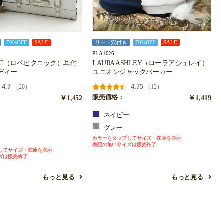
70%OFF
SALE
リード穴付き
70%OFF
SALE
PLA1026
CNIC（ロペピクニック）耳付
LAURA ASHLEY（ローラアシュレイ）
ディー
ユニオンジャックパーカー
4.7
4.75
（20）
（12）
￥1,452
販売価格：
￥1,419
ト
ネイビー
ク
グレー
カラーをタップしてサイズ・在庫を表示
ン
表記の無いサイズは販売終了
してサイズ・在庫を表示
ズは販売終了
もっと見る
もっと見る