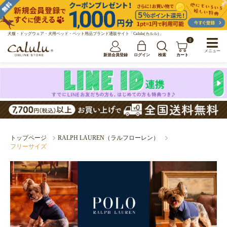
犬服・ドッグウェア・犬用ベッド・ペット用品ブランド通販サイト「Calulu(カルル)」
0
メニュー
新規会員登録
ログイン
検索
カート
トップページ
RALPH LAUREN（ラルフローレン）
フリーサイズ