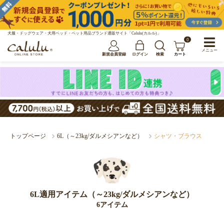
犬服・ドッグウェア・犬用ベッド・ペット用品ブランド通販サイト「Calulu(カルル)」
0
メニュー
新規会員登録
ログイン
検索
カート
トップページ
6L（～23kg/ダルメシアンなど）
シャツ・ブラウス
6L適用アイテム（～23kg/ダルメシアンなど）
6アイテム