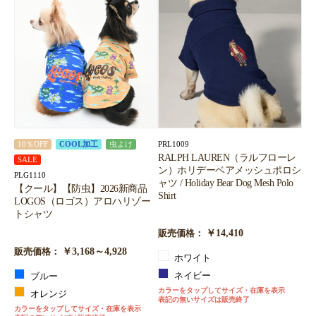
PRL1009
10％OFF
COOL加工
虫よけ
RALPH LAUREN（ラルフローレ
SALE
ン）ホリデーベアメッシュポロシ
PLG1110
ャツ / Holiday Bear Dog Mesh Polo
【クール】【防虫】2026新商品
Shirt
LOGOS（ロゴス）アロハリゾー
トシャツ
￥14,410
販売価格：
￥3,168～4,928
販売価格：
ホワイト
ネイビー
ブルー
カラーをタップしてサイズ・在庫を表示
オレンジ
表記の無いサイズは販売終了
カラーをタップしてサイズ・在庫を表示