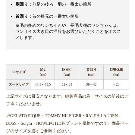
胴回り：
前足の後ろ、胴の一番太い箇所
首回り：
首の根元の一番太い箇所
※毛の多めのワンちゃんや、長毛犬種のワンちゃんは、
ワンサイズ大き目の洋服をお選びいただくことをオスス
メします。
背丈
胴回り
首回り
目安体重
6Lサイズ
(cm)
(cm)
(cm)
(kg)
ヌードサイズ
43.5～45.5
61～64
39～42
～23
上記サイズは目安となります。縫製商品の為、サイズの前後はご
了承くださいませ。
※GELATO PIQUE・TOMMY HILFIGER・RALPH LAUREN・
BOSS・Solgra・HOWLPOTは各ブランド規格ですので、商品ペー
ジのサイズを必ずご参照ください。