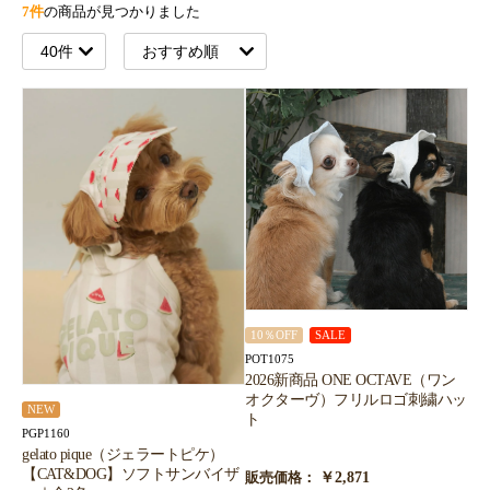
7件
の商品が見つかりました
10％OFF
SALE
POT1075
2026新商品 ONE OCTAVE（ワン
オクターヴ）フリルロゴ刺繍ハッ
NEW
ト
PGP1160
gelato pique（ジェラートピケ）
【CAT&DOG】ソフトサンバイザ
￥2,871
販売価格：