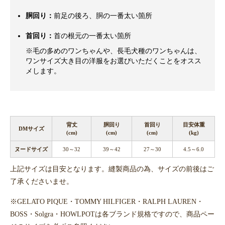
胴回り：
前足の後ろ、胴の一番太い箇所
首回り：
首の根元の一番太い箇所
※毛の多めのワンちゃんや、長毛犬種のワンちゃんは、
ワンサイズ大き目の洋服をお選びいただくことをオスス
メします。
背丈
胴回り
首回り
目安体重
DMサイズ
(cm)
(cm)
(cm)
(kg)
ヌードサイズ
30～32
39～42
27～30
4.5～6.0
上記サイズは目安となります。縫製商品の為、サイズの前後はご
了承くださいませ。
※GELATO PIQUE・TOMMY HILFIGER・RALPH LAUREN・
BOSS・Solgra・HOWLPOTは各ブランド規格ですので、商品ペー