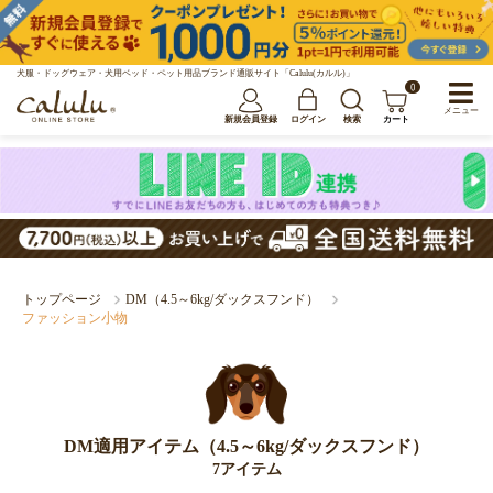
犬服・ドッグウェア・犬用ベッド・ペット用品ブランド通販サイト「Calulu(カルル)」
0
メニュー
新規会員登録
ログイン
検索
カート
トップページ
DM（4.5～6kg/ダックスフンド）
ファッション小物
DM適用アイテム（4.5～6kg/ダックスフンド）
7アイテム