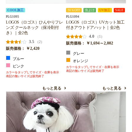
COOL加工
30％OFF
虫よけ
UV加工
SALE
PLG1095
PLG1094
LOGOS（ロゴス）ひんやりフレ
LOGOS（ロゴス）UVカット加工
ンズ クールネック（保冷剤付
付きアウトドアハット｜全2色
き）｜全2色
4.0
（1）
3.5
（2）
￥1,694～2,002
販売価格：
￥2,420
販売価格：
グレー
ブルー
オレンジ
ピンク
カラーをタップしてサイズ・在庫を表示
表記の無いサイズは販売終了
カラーをタップしてサイズ・在庫を表示
表記の無いサイズは販売終了
もっと見る
もっと見る