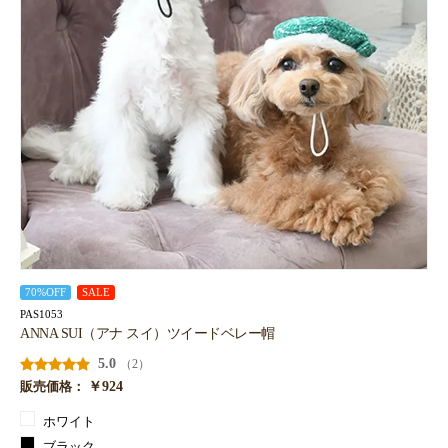
70%OFF
SALE
PAS1053
お買い物を続ける
カートへ進む
ANNA SUI（アナ スイ）ツイードベレー帽
5.0
（2）
￥924
販売価格：
ホワイト
ブラック