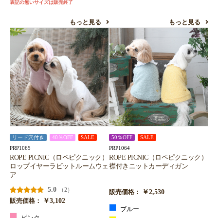
表記の無いサイズは販売終了
もっと見る
もっと見る
リード穴付き
40％OFF
SALE
50％OFF
SALE
PRP1065
PRP1064
ROPE PICNIC（ロペピクニック）
ROPE PICNIC（ロペピクニック）
ロップイヤーラビットルームウェ
襟付きニットカーディガン
ア
5.0
（2）
￥2,530
販売価格：
￥3,102
販売価格：
ブルー