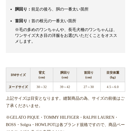
胴回り：
前足の後ろ、胴の一番太い箇所
首回り：
首の根元の一番太い箇所
※毛の多めのワンちゃんや、長毛犬種のワンちゃんは、
ワンサイズ大き目の洋服をお選びいただくことをオスス
メします。
背丈
胴回り
首回り
目安体重
DMサイズ
(cm)
(cm)
(cm)
(kg)
ヌードサイズ
30～32
39～42
27～30
4.5～6.0
上記サイズは目安となります。縫製商品の為、サイズの前後はご
了承くださいませ。
※GELATO PIQUE・TOMMY HILFIGER・RALPH LAUREN・
BOSS・Solgra・HOWLPOTは各ブランド規格ですので、商品ペー