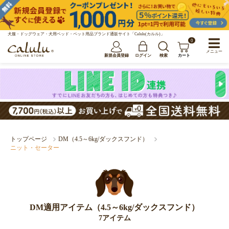
犬服・ドッグウェア・犬用ベッド・ペット用品ブランド通販サイト「Calulu(カルル)」
0
メニュー
新規会員登録
ログイン
検索
カート
トップページ
DM（4.5～6kg/ダックスフンド）
ニット・セーター
DM適用アイテム（4.5～6kg/ダックスフンド）
7アイテム