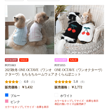
20％OFF
SALE
40％OFF
SALE
POT1063
POT1055
2025秋冬 ONE OCTAVE（ワンオ
ONE OCTAVE（ワンオクターヴ）
クターヴ）もちもちルームウェア
さくらんぼニット
4.0
5.0
（1）
（6）
￥3,432
￥2,772
販売価格：
販売価格：
ブルー
ホワイト
カラーをタップしてサイズ・在庫を表示
ピンク
表記の無いサイズは販売終了
カラーをタップしてサイズ・在庫を表示