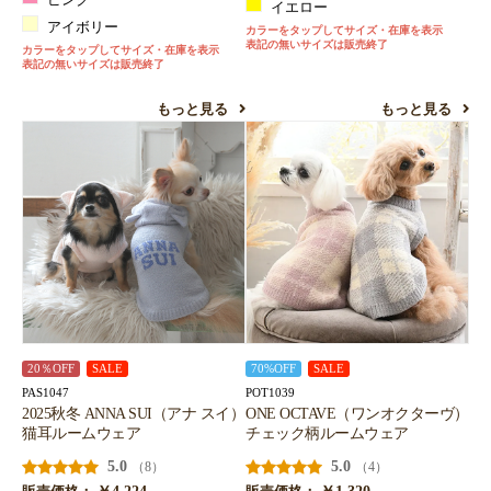
ピンク
イエロー
アイボリー
カラーをタップしてサイズ・在庫を表示
表記の無いサイズは販売終了
カラーをタップしてサイズ・在庫を表示
表記の無いサイズは販売終了
もっと見る
もっと見る
20％OFF
SALE
70%OFF
SALE
PAS1047
POT1039
2025秋冬 ANNA SUI（アナ スイ）
ONE OCTAVE（ワンオクターヴ）
猫耳ルームウェア
チェック柄ルームウェア
5.0
5.0
（8）
（4）