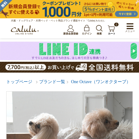
犬服・ドッグウェア・犬用ベッド・ペット用品ブランド通販サイト「Calulu(カルル)」
0
メニュー
新規会員登録
ログイン
検索
カート
トップページ
ブランド一覧
One Octave（ワンオクターブ）