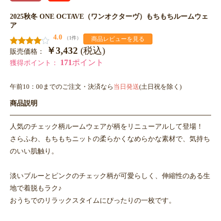
2025秋冬 ONE OCTAVE（ワンオクターヴ）もちもちルームウェ
ア
4.0
（1件）
商品レビューを見る
￥3,432
(税込)
販売価格：
171
ポイント
獲得ポイント：
午前10：00までのご注文・決済なら
当日発送
(土日祝を除く)
商品説明
人気のチェック柄ルームウェアが柄をリニューアルして登場！
さらふわ、もちもちニットの柔らかくなめらかな素材で、気持ち
のいい肌触り。
淡いブルーとピンクのチェック柄が可愛らしく、伸縮性のある生
地で着脱もラク♪
おうちでのリラックスタイムにぴったりの一枚です。