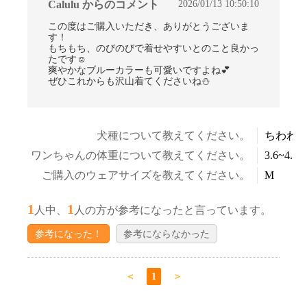
2026/01/13 10:50:10
Calulu からのコメント
この度はご購入いただき、ありがとうございま
す！
もちもち、のびのびで着せやすいとのこと良かっ
たです☺
爽やかなブルーカラーも可愛いですよね💕
ぜひこれからも沢山着てくださいね⛄
犬種について教えてください。
ちわわ
ワンちゃんの体重について教えてください。
3.6~4.5k
ご購入のウェアサイズを教えてください。
M
お買い物を続ける
カートへ進む
1
1
人中、
人の方が参考になったと言っています。
参考になった！
参考にならなかった
＜
1
＞