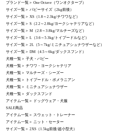
ブランド一覧
＞
One Octave（ワンオクターブ）
サイズ一覧
＞
パピーサイズ（2kg前後）
サイズ一覧
＞
XS（1.8～2.3kg/チワワなど）
サイズ一覧
＞
S（2.2～2.8kg/ヨークシャテリアなど）
サイズ一覧
＞
M（2.8～3.8kg/マルチーズなど）
サイズ一覧
＞
L（3.6～5.3kg/トイプードルなど）
サイズ一覧
＞
2L（5～7kg/ミニチュアシュナウザーなど）
サイズ一覧
＞
DM（4.5～6kg/ダックスフンド）
犬種一覧
＞
子犬・パピー
犬種一覧
＞
チワワ・ヨークシャテリア
犬種一覧
＞
マルチーズ・シーズー
犬種一覧
＞
トイプードル・ポメラニアン
犬種一覧
＞
ミニチュアシュナウザー
犬種一覧
＞
ダックスフンド
アイテム一覧
＞
ドッグウェア・犬服
SALE商品
アイテム一覧
＞
スウェット・トレーナー
アイテム一覧
＞
ニット・セーター
サイズ一覧
＞
2XS（1.5kg前後/超小型犬）