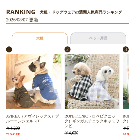
RANKING
犬服・ドッグウェアの週間人気商品ランキング
2026/08/07 更新
犬服
ペット用品
1
2
3
AVIREX（アヴィレックス）ブ
ROPE PICNIC（ロペピクニッ
ROPE
ルーエンジェルスT
ク）ギンガムチェックキャミワ
ク）浴
ンピ
￥4,290
￥5,72
￥4,620
70％OFF
70％OF