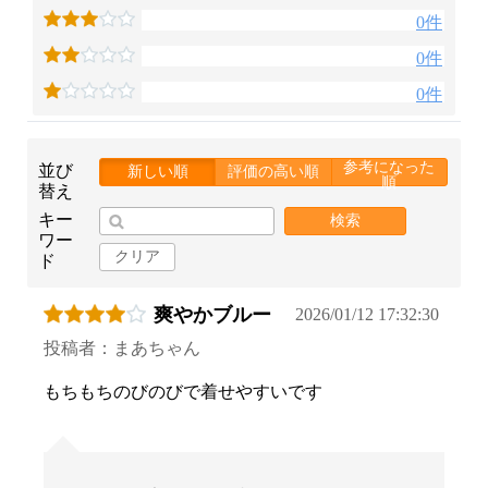
0件
0件
0件
参考になった
並び
新しい順
評価の高い順
順
替え
キー
検索
ワー
クリア
ド
爽やかブルー
2026/01/12 17:32:30
投稿者：まあちゃん
もちもちのびのびで着せやすいです