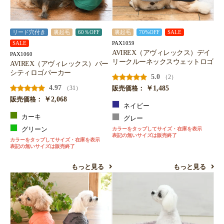
リード穴付き
裏起毛
60％OFF
裏起毛
70%OFF
SALE
PAX1059
SALE
AVIREX（アヴィレックス）デイ
PAX1060
リークルーネックスウェットロゴ
AVIREX（アヴィレックス）バー
シティロゴパーカー
5.0
（2）
4.97
￥1,485
（31）
販売価格：
￥2,068
販売価格：
ネイビー
カーキ
グレー
グリーン
カラーをタップしてサイズ・在庫を表示
表記の無いサイズは販売終了
カラーをタップしてサイズ・在庫を表示
表記の無いサイズは販売終了
もっと見る
もっと見る