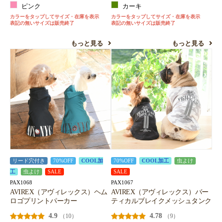
ピンク
カーキ
カラーをタップしてサイズ・在庫を表示
カラーをタップしてサイズ・在庫を表示
表記の無いサイズは販売終了
表記の無いサイズは販売終了
もっと見る
もっと見る
リード穴付き
70%OFF
COOL加
70%OFF
COOL加工
虫よけ
工
虫よけ
SALE
SALE
PAX1068
PAX1067
AVIREX（アヴィレックス）ヘム
AVIREX（アヴィレックス）バー
ロゴプリントパーカー
ティカルブレイクメッシュタンク
4.9
4.78
（10）
（9）