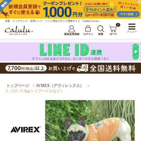
犬服・ドッグウェア・犬用ベッド・ペット用品ブランド通販サイト「Calulu(カルル)」
0
メニュー
新規会員登録
ログイン
検索
カート
トップページ
AVIREX（アヴィレックス）
L（3.6～5.3kg/トイプードルなど）