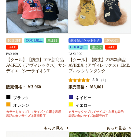
10％OFF
COOL加工
虫よけ
保冷剤ポケット付き
10％OFF
SALE
COOL加工
虫よけ
SALE
PAX1091
PAX1090
【クール】【防虫】2026新商品
【クール】【防虫】2026新商品
AVIREX（アヴィレックス）サン
AVIREX（アヴィレックス）EMB.
ディエゴシーライオンT
ブルックリンタンク
5.0
（1）
￥3,960
￥3,861
販売価格：
販売価格：
ブラック
ネイビー
オレンジ
イエロー
カラーをタップしてサイズ・在庫を表示
カラーをタップしてサイズ・在庫を表示
表記の無いサイズは販売終了
表記の無いサイズは販売終了
もっと見る
もっと見る