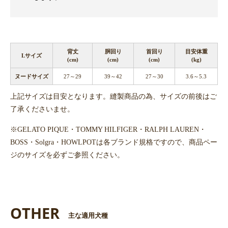
背丈
胴回り
首回り
目安体重
Lサイズ
(cm)
(cm)
(cm)
(kg)
ヌードサイズ
27～29
39～42
27～30
3.6～5.3
上記サイズは目安となります。縫製商品の為、サイズの前後はご
了承くださいませ。
※GELATO PIQUE・TOMMY HILFIGER・RALPH LAUREN・
BOSS・Solgra・HOWLPOTは各ブランド規格ですので、商品ペー
ジのサイズを必ずご参照ください。
OTHER
主な適用犬種