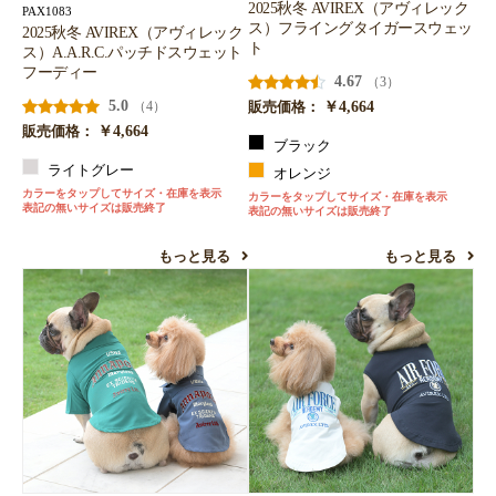
2025秋冬 AVIREX（アヴィレック
PAX1083
ス）フライングタイガースウェッ
2025秋冬 AVIREX（アヴィレック
ト
ス）A.A.R.C.パッチドスウェット
フーディー
4.67
（3）
5.0
￥4,664
（4）
販売価格：
￥4,664
販売価格：
ブラック
ライトグレー
オレンジ
カラーをタップしてサイズ・在庫を表示
カラーをタップしてサイズ・在庫を表示
表記の無いサイズは販売終了
表記の無いサイズは販売終了
もっと見る
もっと見る