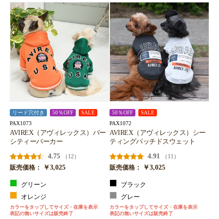
リード穴付き
50％OFF
SALE
50％OFF
SALE
PAX1073
PAX1072
AVIREX（アヴィレックス）バー
AVIREX（アヴィレックス）シー
シティーパーカー
ティングパッチドスウェット
4.75
4.91
（12）
（11）
￥3,025
￥3,025
販売価格：
販売価格：
グリーン
ブラック
オレンジ
グレー
カラーをタップしてサイズ・在庫を表示
カラーをタップしてサイズ・在庫を表示
表記の無いサイズは販売終了
表記の無いサイズは販売終了