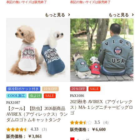
表記の無いサイズは販売終了
表記の無いサイズは販売終了
もっと見る
もっと見る
保冷剤ポケット付き
10％OFF
20％OFF
SALE
PAX1086
COOL加工
虫よけ
SALE
2025秋冬 AVIREX（アヴィレック
PAX1087
ス）MA-１シグニチャービッグロ
【クール】【防虫】2026新商品
ゴ
AVIREX（アヴィレックス）ラン
ダムロゴトムキャットタンク
3.5
（4）
4.33
￥6,600
（3）
販売価格：
￥3,861
販売価格：