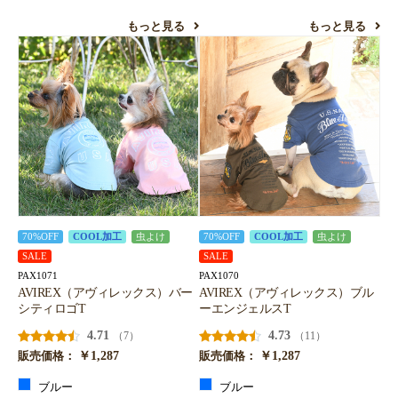
お買い物を続ける
カートへ進む
もっと見る
もっと見る
70%OFF
COOL加工
虫よけ
70%OFF
COOL加工
虫よけ
SALE
SALE
PAX1071
PAX1070
AVIREX（アヴィレックス）バー
AVIREX（アヴィレックス）ブル
シティロゴT
ーエンジェルスT
4.71
4.73
（7）
（11）
￥1,287
￥1,287
販売価格：
販売価格：
ブルー
ブルー