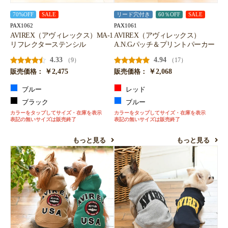
70%OFF
SALE
リード穴付き
60％OFF
SALE
PAX1062
PAX1061
AVIREX（アヴィレックス）MA-1
AVIREX（アヴィレックス）
リフレクターステンシル
A.N.Gパッチ＆プリントパーカー
4.33
4.94
（9）
（17）
￥2,475
￥2,068
販売価格：
販売価格：
ブルー
レッド
ブラック
ブルー
カラーをタップしてサイズ・在庫を表示
カラーをタップしてサイズ・在庫を表示
表記の無いサイズは販売終了
表記の無いサイズは販売終了
もっと見る
もっと見る