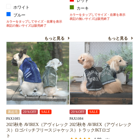
レッド
ホワイト
カーキ
ブルー
カラーをタップしてサイズ・在庫を表示
表記の無いサイズは販売終了
カラーをタップしてサイズ・在庫を表示
表記の無いサイズは販売終了
もっと見る
もっと見る
裏起毛
20％OFF
SALE
20％OFF
SALE
PAX1085
PAX1084
2025秋冬 AVIREX（アヴィレック
2025秋冬 AVIREX（アヴィレック
ス）ロゴパッチフリースジャケッ
ス）トラックJKTロゴ
ト