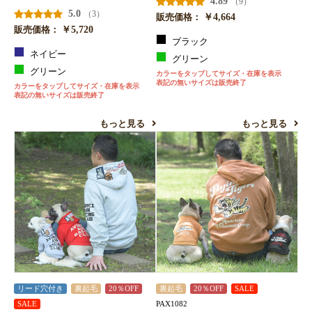
4.89
（9）
5.0
（3）
￥4,664
販売価格：
￥5,720
販売価格：
ブラック
ネイビー
グリーン
グリーン
カラーをタップしてサイズ・在庫を表示
表記の無いサイズは販売終了
カラーをタップしてサイズ・在庫を表示
表記の無いサイズは販売終了
もっと見る
もっと見る
リード穴付き
裏起毛
20％OFF
裏起毛
20％OFF
SALE
PAX1082
SALE