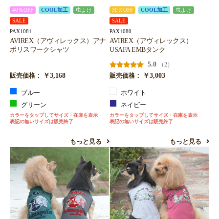
40％OFF
COOL加工
虫よけ
30％OFF
COOL加工
虫よけ
SALE
SALE
PAX1081
PAX1080
AVIREX（アヴィレックス）アナ
AVIREX（アヴィレックス）
ポリスワークシャツ
USAFA EMBタンク
5.0
（2）
￥3,168
￥3,003
販売価格：
販売価格：
ブルー
ホワイト
グリーン
ネイビー
カラーをタップしてサイズ・在庫を表示
カラーをタップしてサイズ・在庫を表示
表記の無いサイズは販売終了
表記の無いサイズは販売終了
もっと見る
もっと見る