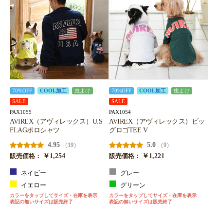
70%OFF
COOL加工
虫よけ
70%OFF
COOL加工
虫よけ
SALE
SALE
PAX1055
PAX1054
AVIREX（アヴィレックス）U.S
AVIREX（アヴィレックス）ビッ
FLAGポロシャツ
グロゴTEE V
4.95
5.0
（19）
（9）
￥1,254
￥1,221
販売価格：
販売価格：
ネイビー
グレー
イエロー
グリーン
カラーをタップしてサイズ・在庫を表示
カラーをタップしてサイズ・在庫を表示
表記の無いサイズは販売終了
表記の無いサイズは販売終了