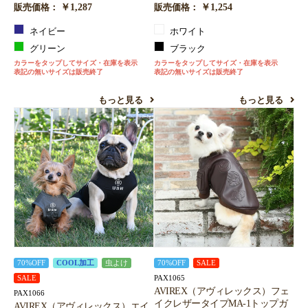
￥1,287
￥1,254
販売価格：
販売価格：
ネイビー
ホワイト
グリーン
ブラック
カラーをタップしてサイズ・在庫を表示
カラーをタップしてサイズ・在庫を表示
表記の無いサイズは販売終了
表記の無いサイズは販売終了
もっと見る
もっと見る
70%OFF
COOL加工
虫よけ
70%OFF
SALE
PAX1065
SALE
AVIREX（アヴィレックス）フェ
PAX1066
イクレザータイプMA-1トップガ
AVIREX（アヴィレックス）エイ