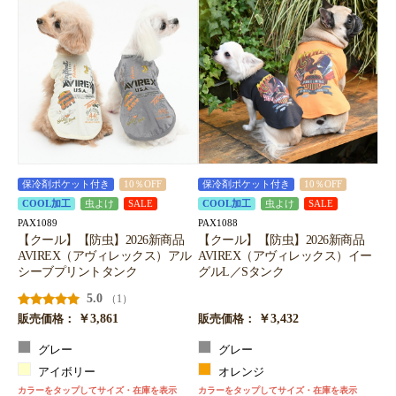
保冷剤ポケット付き
10％OFF
保冷剤ポケット付き
10％OFF
COOL加工
虫よけ
SALE
COOL加工
虫よけ
SALE
PAX1089
PAX1088
【クール】【防虫】2026新商品
【クール】【防虫】2026新商品
AVIREX（アヴィレックス）アル
AVIREX（アヴィレックス）イー
シーブプリントタンク
グルL／Sタンク
5.0
（1）
￥3,861
￥3,432
販売価格：
販売価格：
グレー
グレー
アイボリー
オレンジ
カラーをタップしてサイズ・在庫を表示
カラーをタップしてサイズ・在庫を表示