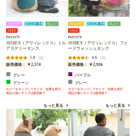
40％OFF
COOL加工
虫よけ
30％OFF
COOL加工
虫よけ
SALE
SALE
PAX1079
PAX1078
AVIREX（アヴィレックス）ミル
AVIREX（アヴィレックス）フェ
アカデミータンク
ードウォッシュタンク
5.0
4.6
（2）
（5）
￥2,574
￥2,926
販売価格：
販売価格：
グレー
パープル
グリーン
グレー
カラーをタップしてサイズ・在庫を表示
カラーをタップしてサイズ・在庫を表示
表記の無いサイズは販売終了
表記の無いサイズは販売終了
もっと見る
もっと見る