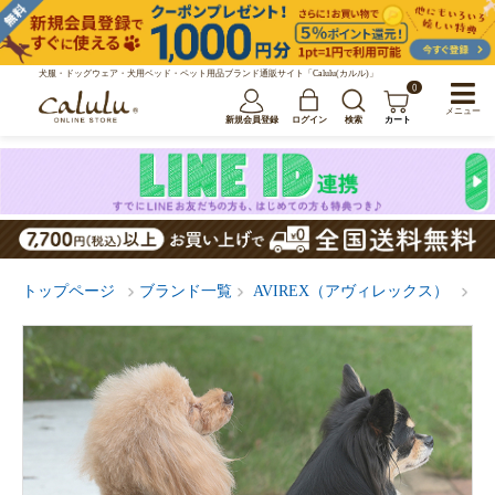
犬服・ドッグウェア・犬用ベッド・ペット用品ブランド通販サイト「Calulu(カルル)」
0
メニュー
新規会員登録
ログイン
検索
カート
トップページ
ブランド一覧
AVIREX（アヴィレックス）
A