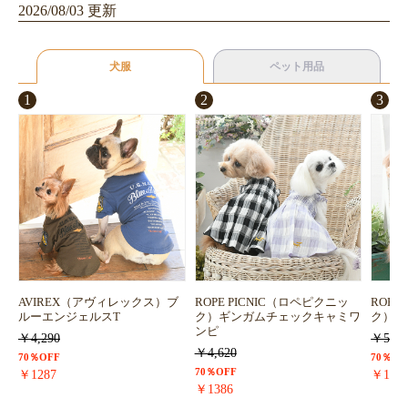
2026/08/03 更新
犬服
ペット用品
1
2
3
AVIREX（アヴィレックス）ブ
ROPE PICNIC（ロペピクニッ
ROPE
ルーエンジェルスT
ク）ギンガムチェックキャミワ
ク）浴
ンピ
￥4,290
￥5,72
￥4,620
70％OFF
70％OF
70％OFF
￥1287
￥171
￥1386