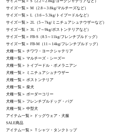
サイズ一覧
＞
S（2.2～2.8kg/ヨークシャテリアなど）
サイズ一覧
＞
M（2.8～3.8kg/マルチーズなど）
サイズ一覧
＞
L（3.6～5.3kg/トイプードルなど）
サイズ一覧
＞
2L（5～7kg/ミニチュアシュナウザーなど）
サイズ一覧
＞
3L（7～9kg/ボストンテリアなど）
サイズ一覧
＞
FB-S（8.5～11kg/フレンチブルドッグ）
サイズ一覧
＞
FB-M（11～14kg/フレンチブルドッグ）
犬種一覧
＞
チワワ・ヨークシャテリア
犬種一覧
＞
マルチーズ・シーズー
犬種一覧
＞
トイプードル・ポメラニアン
犬種一覧
＞
ミニチュアシュナウザー
犬種一覧
＞
ボストンテリア
犬種一覧
＞
柴犬
犬種一覧
＞
ボーダーコリー
犬種一覧
＞
フレンチブルドッグ・パグ
犬種一覧
＞
中型犬
アイテム一覧
＞
ドッグウェア・犬服
SALE商品
アイテム一覧
＞
Ｔシャツ・タンクトップ