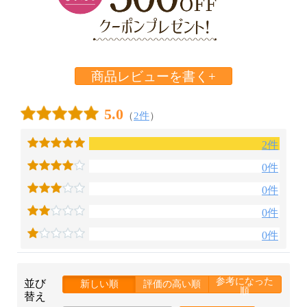
商品レビューを書く+
5.0
（
2件
）
2件
0件
0件
0件
0件
参考になった
並び
新しい順
評価の高い順
順
替え