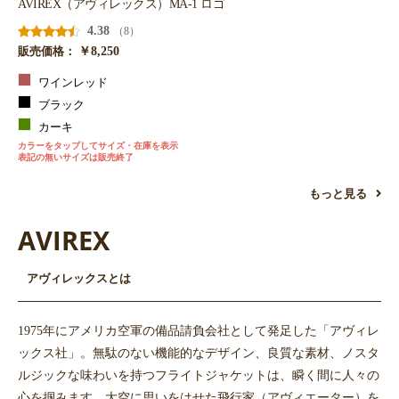
AVIREX（アヴィレックス）MA-1 ロゴ
4.38
（8）
￥8,250
販売価格：
ワインレッド
ブラック
カーキ
カラーをタップしてサイズ・在庫を表示
表記の無いサイズは販売終了
もっと見る
AVIREX
アヴィレックスとは
1975年にアメリカ空軍の備品請負会社として発足した「アヴィレ
ックス社」。無駄のない機能的なデザイン、良質な素材、ノスタ
ルジックな味わいを持つフライトジャケットは、瞬く間に人々の
心を掴みます。大空に思いをはせた飛行家（アヴィエーター）を