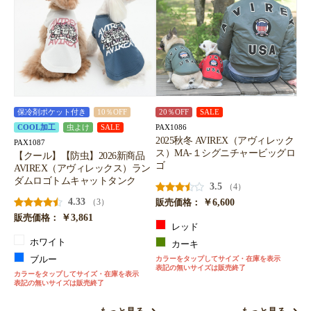
保冷剤ポケット付き
10％OFF
20％OFF
SALE
PAX1086
COOL加工
虫よけ
SALE
2025秋冬 AVIREX（アヴィレック
PAX1087
ス）MA-１シグニチャービッグロ
【クール】【防虫】2026新商品
ゴ
AVIREX（アヴィレックス）ラン
ダムロゴトムキャットタンク
3.5
（4）
4.33
￥6,600
（3）
販売価格：
￥3,861
販売価格：
レッド
ホワイト
カーキ
ブルー
カラーをタップしてサイズ・在庫を表示
表記の無いサイズは販売終了
カラーをタップしてサイズ・在庫を表示
表記の無いサイズは販売終了