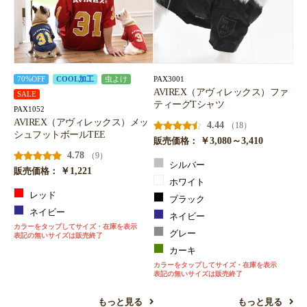
PAX3001
70%OFF
COOL加工
虫よけ
AVIREX（アヴィレックス）ファ
SALE
ティーグTシャツ
PAX1052
AVIREX（アヴィレックス）メッ
4.44
（18）
シュフットボールTEE
￥3,080～3,410
販売価格：
4.78
（9）
シルバー
￥1,221
販売価格：
ホワイト
レッド
ブラック
ネイビー
ネイビー
カラーをタップしてサイズ・在庫を表示
グレー
表記の無いサイズは販売終了
カーキ
カラーをタップしてサイズ・在庫を表示
表記の無いサイズは販売終了
もっと見る
もっと見る