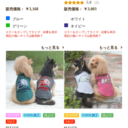
5.0
（2）
￥3,168
￥3,003
販売価格：
販売価格：
ブルー
ホワイト
グリーン
ネイビー
カラーをタップしてサイズ・在庫を表示
カラーをタップしてサイズ・在庫を表示
表記の無いサイズは販売終了
表記の無いサイズは販売終了
もっと見る
もっと見る
40％OFF
COOL加工
虫よけ
30％OFF
COOL加工
虫よけ
SALE
SALE
PAX1079
PAX1078