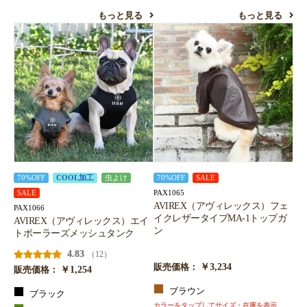
もっと見る
もっと見る
70%OFF
COOL加工
虫よけ
70%OFF
SALE
PAX1065
SALE
AVIREX（アヴィレックス）フェ
PAX1066
イクレザータイプMA-1トップガ
AVIREX（アヴィレックス）エイ
ン
トボーラーズメッシュタンク
4.83
（12）
￥3,234
販売価格：
￥1,254
販売価格：
ブラウン
ブラック
カラーをタップしてサイズ・在庫を表示