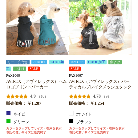
リード穴付き
70%OFF
COOL加
70%OFF
COOL加工
虫よけ
工
虫よけ
SALE
SALE
PAX1068
PAX1067
AVIREX（アヴィレックス）ヘム
AVIREX（アヴィレックス）バー
ロゴプリントパーカー
ティカルブレイクメッシュタンク
4.9
4.78
（10）
（9）
￥1,287
￥1,254
販売価格：
販売価格：
ネイビー
ホワイト
グリーン
ブラック
カラーをタップしてサイズ・在庫を表示
カラーをタップしてサイズ・在庫を表示
表記の無いサイズは販売終了
表記の無いサイズは販売終了