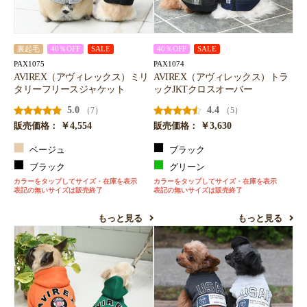
裏起毛
40％OFF
SALE
40％OFF
SALE
PAX1075
PAX1074
AVIREX（アヴィレックス）ミリ
AVIREX（アヴィレックス）トラ
タリーフリースジャケット
ックJKTクロスオーバー
5.0
4.4
（7）
（5）
￥4,554
￥3,630
販売価格：
販売価格：
ベージュ
ブラック
ブラック
グリーン
カラーをタップしてサイズ・在庫を表示
カラーをタップしてサイズ・在庫を表示
表記の無いサイズは販売終了
表記の無いサイズは販売終了
もっと見る
もっと見る