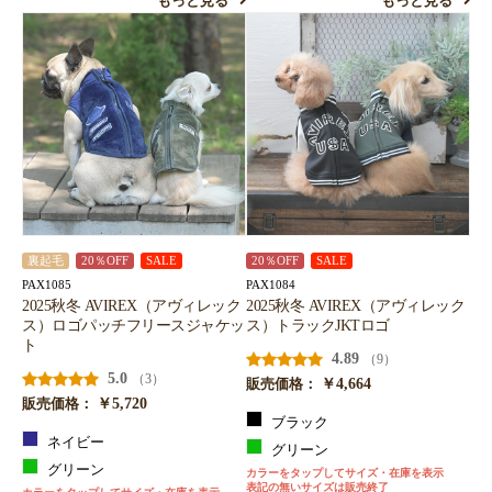
もっと見る
もっと見る
裏起毛
20％OFF
SALE
20％OFF
SALE
PAX1085
PAX1084
2025秋冬 AVIREX（アヴィレック
2025秋冬 AVIREX（アヴィレック
ス）ロゴパッチフリースジャケッ
ス）トラックJKTロゴ
ト
4.89
（9）
5.0
（3）
￥4,664
販売価格：
￥5,720
販売価格：
ブラック
ネイビー
グリーン
グリーン
カラーをタップしてサイズ・在庫を表示
表記の無いサイズは販売終了