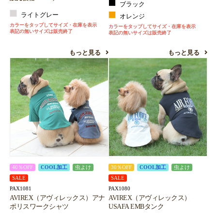
ブラック
ライトグレー
オレンジ
カラーをタップしてサイズ・在庫を表示
カラーをタップしてサイズ・在庫を表示
表記の無いサイズは販売終了
表記の無いサイズは販売終了
もっと見る
もっと見る
40％OFF
COOL加工
虫よけ
30％OFF
COOL加工
虫よけ
SALE
SALE
PAX1081
PAX1080
AVIREX（アヴィレックス）アナ
AVIREX（アヴィレックス）
ポリスワークシャツ
USAFA EMBタンク