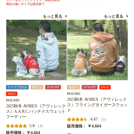
カラーをタップしてサイズ・在庫を表示
表記の無いサイズは販売終了
もっと見る
もっと見る
リード穴付き
裏起毛
20％OFF
裏起毛
20％OFF
SALE
PAX1082
SALE
2025秋冬 AVIREX（アヴィレック
PAX1083
ス）フライングタイガースウェッ
2025秋冬 AVIREX（アヴィレック
ト
ス）A.A.R.C.パッチドスウェット
フーディー
4.67
（3）
5.0
￥4,664
（4）
販売価格：
￥4,664
販売価格：