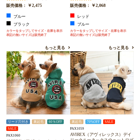
￥2,475
￥2,068
販売価格：
販売価格：
ブルー
レッド
ブラック
ブルー
カラーをタップしてサイズ・在庫を表示
カラーをタップしてサイズ・在庫を表示
表記の無いサイズは販売終了
表記の無いサイズは販売終了
もっと見る
もっと見る
リード穴付き
裏起毛
60％OFF
裏起毛
70%OFF
SALE
PAX1059
SALE
AVIREX（アヴィレックス）デイ
PAX1060