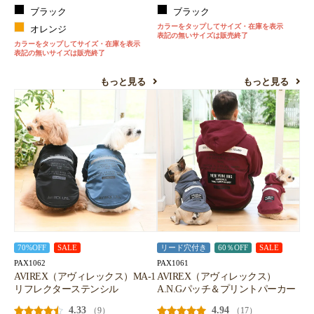
ブラック
ブラック
カラーをタップしてサイズ・在庫を表示
オレンジ
表記の無いサイズは販売終了
カラーをタップしてサイズ・在庫を表示
表記の無いサイズは販売終了
もっと見る
もっと見る
70%OFF
SALE
リード穴付き
60％OFF
SALE
PAX1062
PAX1061
AVIREX（アヴィレックス）MA-1
AVIREX（アヴィレックス）
リフレクターステンシル
A.N.Gパッチ＆プリントパーカー
4.33
4.94
（9）
（17）