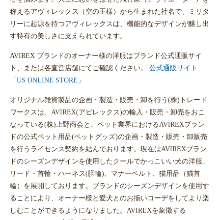
称えるアヴィレックス（空の王様）から生まれた社名で、ミリタ
リーに起源を持つアヴィレックスは、機能的なデザインが醸し出
す特有の美しさに支えられています。
AVIREX ブランドのオーナー様の洋服はブランド公式通販サイ
ト、または各直営店舗にてご確認ください。
公式通販サイト
「US ONLINE STORE」
オリジナル雑貨製品の企画・製造・販売・卸を行う(株)トレード
ワークスは、AVIREX(アビレックス)の輸入・販売・卸売をおこ
なっている(株)上野商会と、ペット業界におけるAVIREXブラン
ドの公式ペット用品(ペットグッズ)の企画・製造・販売・卸販売
を行うライセンス契約を結んでおります。現在はAVIREXブラン
ドのシーズンデザインを使用したクールでかっこいい犬の洋服、
リード・首輪・ハーネス(胴輪)、マナーベルト、猫用品（猫首
輪）を展開しております。ブランドのシーズンデザインを使用す
ることにより、オーナー様と愛犬とのお揃いコーデをしてより楽
しむことができるようになりました。AVIREXを象徴する