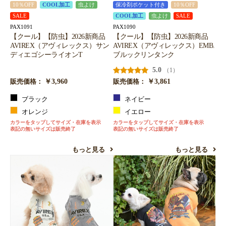
10％OFF
COOL加工
虫よけ
保冷剤ポケット付き
10％OFF
SALE
COOL加工
虫よけ
SALE
PAX1091
PAX1090
【クール】【防虫】2026新商品
【クール】【防虫】2026新商品
AVIREX（アヴィレックス）サン
AVIREX（アヴィレックス）EMB.
ディエゴシーライオンT
ブルックリンタンク
5.0
（1）
￥3,960
￥3,861
販売価格：
販売価格：
ブラック
ネイビー
オレンジ
イエロー
カラーをタップしてサイズ・在庫を表示
カラーをタップしてサイズ・在庫を表示
表記の無いサイズは販売終了
表記の無いサイズは販売終了
もっと見る
もっと見る