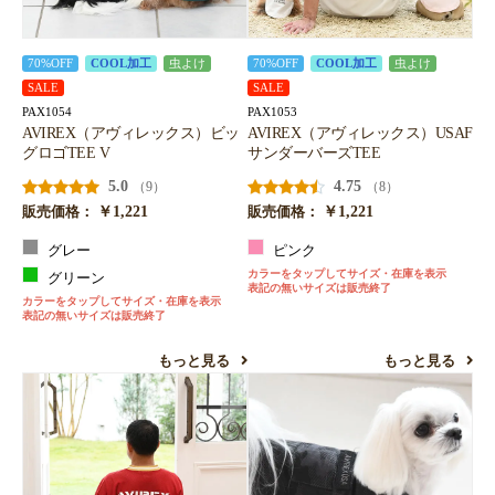
70%OFF
COOL加工
虫よけ
70%OFF
COOL加工
虫よけ
SALE
SALE
PAX1054
PAX1053
AVIREX（アヴィレックス）ビッ
AVIREX（アヴィレックス）USAF
グロゴTEE V
サンダーバーズTEE
5.0
4.75
（9）
（8）
￥1,221
￥1,221
販売価格：
販売価格：
グレー
ピンク
カラーをタップしてサイズ・在庫を表示
グリーン
表記の無いサイズは販売終了
カラーをタップしてサイズ・在庫を表示
表記の無いサイズは販売終了
もっと見る
もっと見る