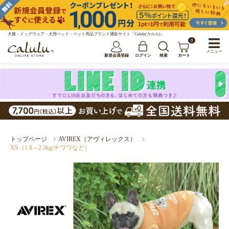
犬服・ドッグウェア・犬用ベッド・ペット用品ブランド通販サイト「Calulu(カルル)」
0
メニュー
新規会員登録
ログイン
検索
カート
トップページ
AVIREX（アヴィレックス）
XS（1.8～2.3kg/チワワなど）