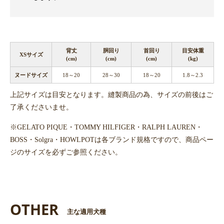
背丈
胴回り
首回り
目安体重
XSサイズ
(cm)
(cm)
(cm)
(kg)
ヌードサイズ
18～20
28～30
18～20
1.8～2.3
上記サイズは目安となります。縫製商品の為、サイズの前後はご
了承くださいませ。
※GELATO PIQUE・TOMMY HILFIGER・RALPH LAUREN・
BOSS・Solgra・HOWLPOTは各ブランド規格ですので、商品ペー
ジのサイズを必ずご参照ください。
OTHER
主な適用犬種