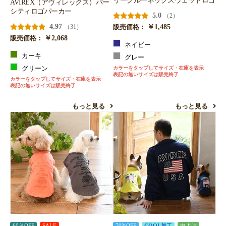
リークルーネックスウェットロゴ
AVIREX（アヴィレックス）バー
シティロゴパーカー
5.0
（2）
4.97
￥1,485
（31）
販売価格：
￥2,068
販売価格：
ネイビー
カーキ
グレー
グリーン
カラーをタップしてサイズ・在庫を表示
表記の無いサイズは販売終了
カラーをタップしてサイズ・在庫を表示
表記の無いサイズは販売終了
もっと見る
もっと見る
60％OFF
SALE
70%OFF
COOL加工
虫よけ