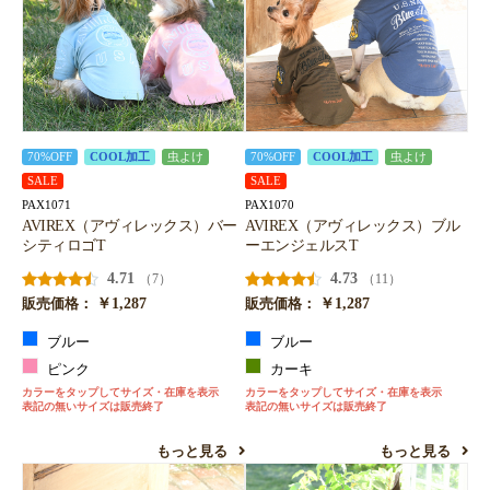
お買い物を続ける
カートへ進む
70%OFF
COOL加工
虫よけ
70%OFF
COOL加工
虫よけ
SALE
SALE
PAX1071
PAX1070
AVIREX（アヴィレックス）バー
AVIREX（アヴィレックス）ブル
シティロゴT
ーエンジェルスT
4.71
4.73
（7）
（11）
￥1,287
￥1,287
販売価格：
販売価格：
ブルー
ブルー
ピンク
カーキ
カラーをタップしてサイズ・在庫を表示
カラーをタップしてサイズ・在庫を表示
表記の無いサイズは販売終了
表記の無いサイズは販売終了
もっと見る
もっと見る