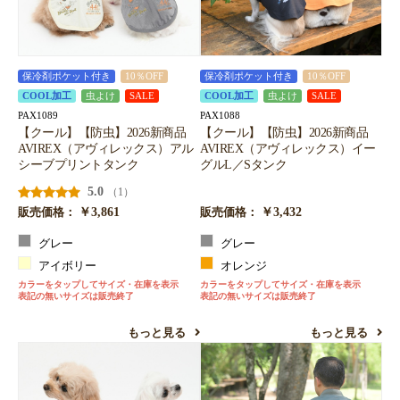
保冷剤ポケット付き
10％OFF
保冷剤ポケット付き
10％OFF
COOL加工
虫よけ
SALE
COOL加工
虫よけ
SALE
PAX1089
PAX1088
【クール】【防虫】2026新商品
【クール】【防虫】2026新商品
AVIREX（アヴィレックス）アル
AVIREX（アヴィレックス）イー
シーブプリントタンク
グルL／Sタンク
5.0
（1）
￥3,861
￥3,432
販売価格：
販売価格：
グレー
グレー
アイボリー
オレンジ
カラーをタップしてサイズ・在庫を表示
カラーをタップしてサイズ・在庫を表示
表記の無いサイズは販売終了
表記の無いサイズは販売終了
もっと見る
もっと見る