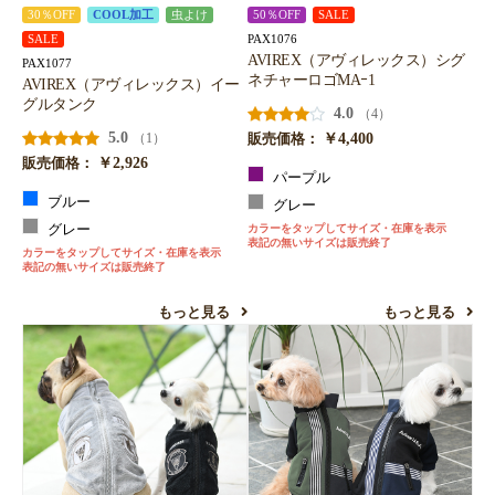
30％OFF
COOL加工
虫よけ
50％OFF
SALE
PAX1076
SALE
AVIREX（アヴィレックス）シグ
PAX1077
ネチャーロゴMAｰ1
AVIREX（アヴィレックス）イー
グルタンク
4.0
（4）
5.0
￥4,400
（1）
販売価格：
￥2,926
販売価格：
パープル
ブルー
グレー
グレー
カラーをタップしてサイズ・在庫を表示
表記の無いサイズは販売終了
カラーをタップしてサイズ・在庫を表示
表記の無いサイズは販売終了
もっと見る
もっと見る