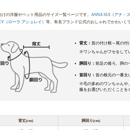
向けの洋服やペット用品のサイズ一覧ページです。
ANNA SUI（アナ・
HLEY（ローラ アシュレイ）
等、有名ブランド公式のおしゃれでかわいく
背丈：
首の付け根～尾の付
※ワンちゃんがフセをして
胴回り：
前足の後ろ、胴の
首回り：
首の根元の一番太
※毛の多めのワンちゃんや
服をお選びいただくことを
背丈(cm)
胴回り(cm)