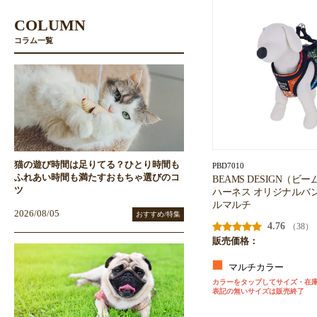
COLUMN
コラム一覧
猫の遊び時間は足りてる？ひとり時間も
PBD7010
ふれあい時間も満たすおもちゃ選びのコ
BEAMS DESIGN（ビ
ツ
ハーネス オリジナルバ
ルマルチ
2026/08/05
おすすめ/特集
4.76
（38）
販売価格：
マルチカラー
カラーをタップしてサイズ・在
表記の無いサイズは販売終了