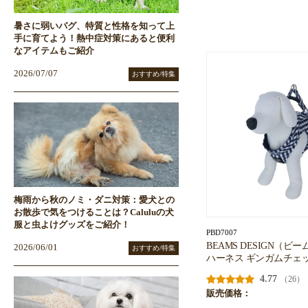
暑さに弱いパグ、特質と性格を知って上
手に育てよう！熱中症対策にあると便利
なアイテムもご紹介
2026/07/07
おすすめ/特集
梅雨から秋のノミ・ダニ対策：愛犬との
お散歩で気をつけることは？Caluluの犬
服と虫よけグッズをご紹介！
PBD7007
BEAMS DESIGN（ビ
2026/06/01
おすすめ/特集
ハーネス ギンガムチェ
4.77
（26）
販売価格：