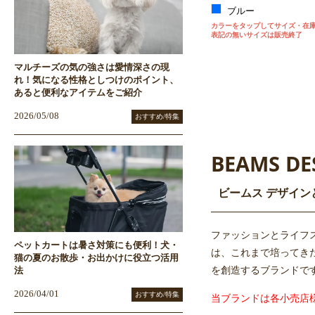
ブルー
カラーをタップしてサイズ・在
表記の無いサイズは販売終了
マルチーズの気の強さは愛情深さの現
れ！気になる性格としつけのポイント、
あると便利なアイテムをご紹介
2026/05/08
おすすめ/特集
BEAMS DE
ビームス デザイン
ファッションとライフス
ペットカートは暑さ対策にも便利！犬・
は、これまで培ってき
猫の夏のお散歩・お出かけに役立つ活用
を創造するブランドで
法
2026/04/01
おすすめ/特集
当ブランドは各小売店