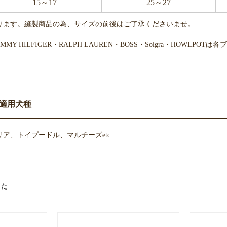
15～17
25～27
ります。縫製商品の為、サイズの前後はご了承くださいませ。
・TOMMY HILFIGER・RALPH LAUREN・BOSS・Solgra・H
適用犬種
ア、トイプードル、マルチーズetc
お買い物を続ける
カートへ進む
した