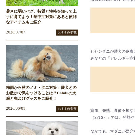
暑さに弱いパグ、特質と性格を知って上
手に育てよう！熱中症対策にあると便利
なアイテムもご紹介
2026/07/07
おすすめ/特集
ヒゼンダニが愛犬の皮膚
みなどの「アレルギー症
梅雨から秋のノミ・ダニ対策：愛犬との
お散歩で気をつけることは？Caluluの犬
服と虫よけグッズをご紹介！
2026/06/01
おすすめ/特集
貧血、発熱、食欲不振な
（SFTS）」では、発
なかでも、マダニが媒介