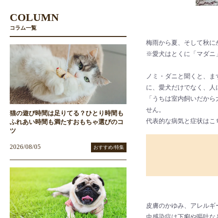
COLUMN
コラム一覧
梅雨から夏、そして秋に
※愛犬はとくに「マダニ
ノミ・ダニと聞くと、ま
に、愛犬だけでなく、人
「うちは室内飼いだから
せん。
猫の遊び時間は足りてる？ひとり時間も
代表的な病気と症状はこ
ふれあい時間も満たすおもちゃ選びのコ
ツ
2026/08/05
おすすめ/特集
皮膚のかゆみ、アレルギ
虫感染症は下痢や嘔吐な