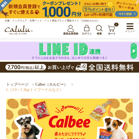
犬服・ドッグウェア・犬用ベッド・ペット用品ブランド通販サイト「Calulu(カルル)」
0
メニュー
新規会員登録
ログイン
検索
カート
トップページ
Calbee（カルビー）
L（3.6～5.3kg/トイプードルなど）