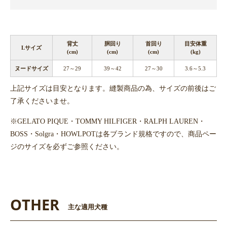
背丈
胴回り
首回り
目安体重
Lサイズ
(cm)
(cm)
(cm)
(kg)
ヌードサイズ
27～29
39～42
27～30
3.6～5.3
上記サイズは目安となります。縫製商品の為、サイズの前後はご
了承くださいませ。
※GELATO PIQUE・TOMMY HILFIGER・RALPH LAUREN・
BOSS・Solgra・HOWLPOTは各ブランド規格ですので、商品ペー
ジのサイズを必ずご参照ください。
OTHER
主な適用犬種