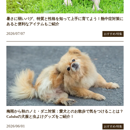
暑さに弱いパグ、特質と性格を知って上手に育てよう！熱中症対策に
あると便利なアイテムもご紹介
2026/07/07
おすすめ/特集
梅雨から秋のノミ・ダニ対策：愛犬とのお散歩で気をつけることは？
Caluluの犬服と虫よけグッズをご紹介！
2026/06/01
おすすめ/特集