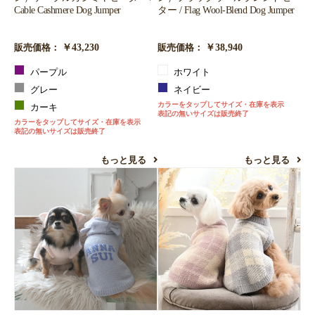
Cable Cashmere Dog Jumper
ター / Flag Wool-Blend Dog Jumper
￥43,230
￥38,940
販売価格：
販売価格：
パープル
ホワイト
グレー
ネイビー
カラーをタップしてサイズ・在庫を表示
カーキ
表記の無いサイズは販売終了
カラーをタップしてサイズ・在庫を表示
表記の無いサイズは販売終了
もっと見る
もっと見る