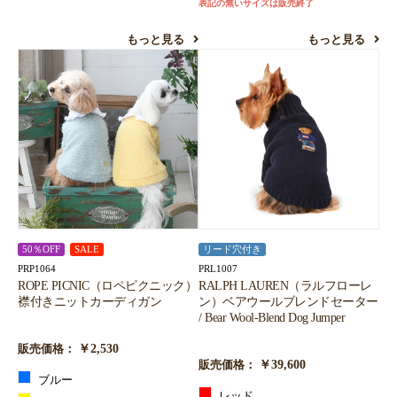
表記の無いサイズは販売終了
もっと見る
もっと見る
50％OFF
SALE
リード穴付き
PRP1064
PRL1007
ROPE PICNIC（ロペピクニック）
RALPH LAUREN（ラルフローレ
襟付きニットカーディガン
ン）ベアウールブレンドセーター
/ Bear Wool-Blend Dog Jumper
￥2,530
販売価格：
￥39,600
販売価格：
ブルー
レッド