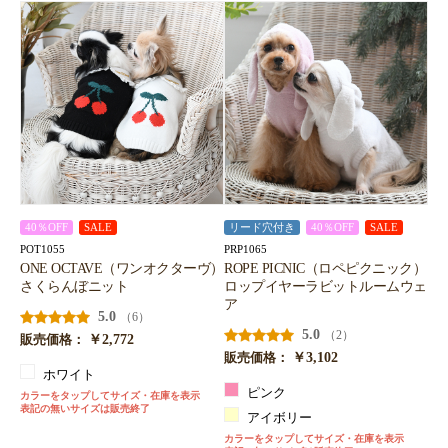
40％OFF
SALE
リード穴付き
40％OFF
SALE
POT1055
PRP1065
ONE OCTAVE（ワンオクターヴ）
ROPE PICNIC（ロペピクニック）
さくらんぼニット
ロップイヤーラビットルームウェ
ア
5.0
（6）
5.0
（2）
￥2,772
販売価格：
￥3,102
販売価格：
ホワイト
ピンク
カラーをタップしてサイズ・在庫を表示
表記の無いサイズは販売終了
アイボリー
カラーをタップしてサイズ・在庫を表示