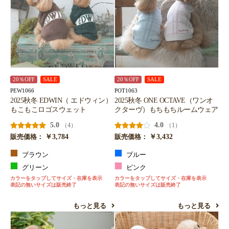
20％OFF
SALE
20％OFF
SALE
PEW1066
POT1063
2025秋冬 EDWIN（ エドウィン）
2025秋冬 ONE OCTAVE（ワンオ
もこもこロゴスウェット
クターヴ）もちもちルームウェア
5.0
4.0
（4）
（1）
￥3,784
￥3,432
販売価格：
販売価格：
ブラウン
ブルー
グリーン
ピンク
カラーをタップしてサイズ・在庫を表示
カラーをタップしてサイズ・在庫を表示
表記の無いサイズは販売終了
表記の無いサイズは販売終了
もっと見る
もっと見る