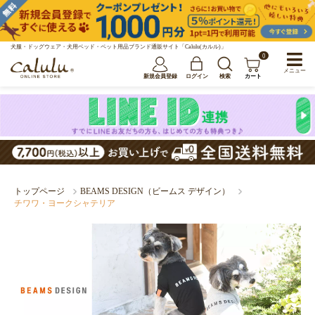
犬服・ドッグウェア・犬用ベッド・ペット用品ブランド通販サイト「Calulu(カルル)」
0
メニュー
新規会員登録
ログイン
検索
カート
トップページ
BEAMS DESIGN（ビームス デザイン）
チワワ・ヨークシャテリア