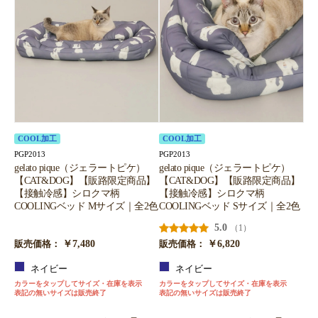
COOL加工
COOL加工
PGP2013
PGP2013
gelato pique（ジェラートピケ）
gelato pique（ジェラートピケ）
【CAT&DOG】【販路限定商品】
【CAT&DOG】【販路限定商品】
【接触冷感】シロクマ柄
【接触冷感】シロクマ柄
COOLINGベッド Mサイズ｜全2色
COOLINGベッド Sサイズ｜全2色
5.0
（1）
￥7,480
￥6,820
販売価格：
販売価格：
ネイビー
ネイビー
カラーをタップしてサイズ・在庫を表示
カラーをタップしてサイズ・在庫を表示
表記の無いサイズは販売終了
表記の無いサイズは販売終了