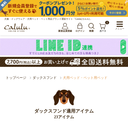
犬服・ドッグウェア・犬用ベッド・ペット用品ブランド通販サイト「Calulu(カルル)」
0
メニュー
新規会員登録
ログイン
検索
カート
トップページ
ダックスフンド
犬用ベッド・ペット用ベッド
ダックスフンド適用アイテム
23アイテム