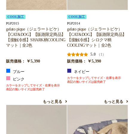
COOL加工
COOL加工
PGP2015
PGP2014
gelato pique（ジェラートピケ）
gelato pique（ジェラートピケ）
【CAT&DOG】【販路限定商品】
【CAT&DOG】【販路限定商品】
【接触冷感】SHARK柄COOLING
【接触冷感】シロクマ柄
マット｜全2色
COOLINGマット｜全2色
5.0
（1）
￥5,390
￥5,390
販売価格：
販売価格：
ブルー
ネイビー
カラーをタップしてサイズ・在庫を表示
ピンク
表記の無いサイズは販売終了
カラーをタップしてサイズ・在庫を表示
表記の無いサイズは販売終了
もっと見る
もっと見る