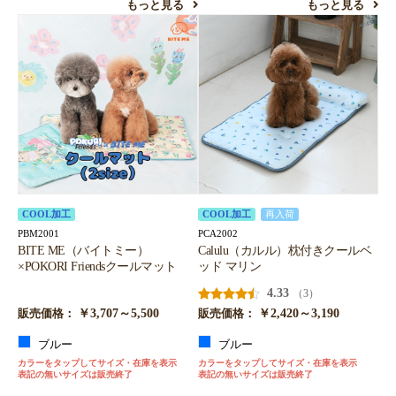
もっと見る
もっと見る
COOL加工
COOL加工
再入荷
PBM2001
PCA2002
BITE ME（バイトミー）
Calulu（カルル）枕付きクールベ
×POKORI Friendsクールマット
ッド マリン
4.33
（3）
￥3,707～5,500
￥2,420～3,190
販売価格：
販売価格：
ブルー
ブルー
カラーをタップしてサイズ・在庫を表示
カラーをタップしてサイズ・在庫を表示
表記の無いサイズは販売終了
表記の無いサイズは販売終了