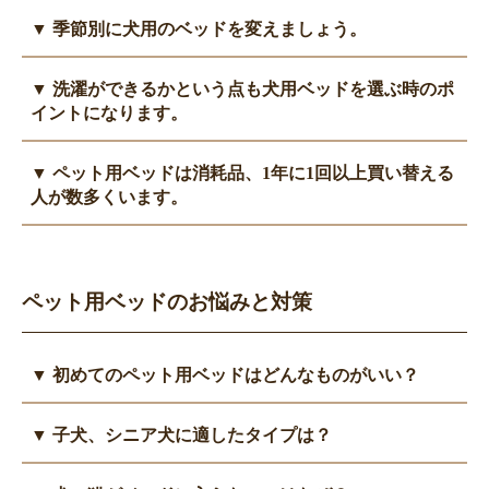
ペット用ベッドの選択には、使い勝手、機能性、デザインなど多
▼ 季節別に犬用のベッドを変えましょう。
くの要素があります。
品質や素材、使用して心地よい形状やデザインを選び、愛犬に合
ペット用ベッドを選ぶ際は季節を考慮しましょう。 犬は寒い季
▼ 洗濯ができるかという点も犬用ベッドを選ぶ時のポ
ったベッドを見つけましょう。
節には丸まって寝ることが多いので、包み込むような形状を選ぶ
イントになります。
と良いでしょう。 保温性の高い素材や、ふかふかした素材を使
用したベッドもお勧めです。
ペット用ベッドは汚れや臭いが蓄積しやすいため、洗濯可能なベ
▼ ペット用ベッドは消耗品、1年に1回以上買い替える
逆に暑い季節には、犬は床など冷たい場所で体をのばして寝るこ
ッドを選ぶことをお勧めします。
人が数多くいます。
とが多いです。
取り外し可能なカバー付きや、洗濯機で洗える素材を使用したベ
そのため、冷感素材を使用したものや通気性の良いベッド、フラ
ッドがお手入れに便利です。
ペット用ベッドは時間とともに摩耗し、クッション性や快適さが
ットタイプのベッドがお勧めです。
低下することがあります。
季節によってベッドを使い分け、愛犬の快適さを確保しましょ
また、噛んでボロボロになったり、犬の習性で寝床を整えるため
ペット用ベッドのお悩みと対策
う。
に前足で掘る動作をするのですが、これにより爪で傷ついていき
ます。
ペットの健康と幸福を考え、必要に応じて定期的にベッドを買い
▼ 初めてのペット用ベッドはどんなものがいい？
替えることをお勧めします。
ベッドは一生涯同じものを使い続ける必要はありません。長く使
▼ 子犬、シニア犬に適したタイプは？
うことで汚れたり、マットもへたって体を支えられなくなってき
ます。
子犬のうちは、縁が浅いか、縁のない出入りしやすいタイプのベ