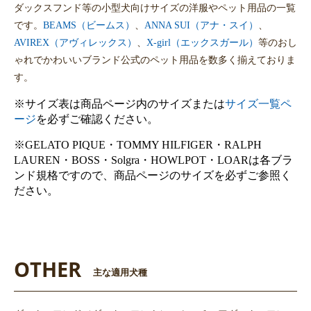
ダックスフンド等の小型犬向けサイズの洋服やペット用品の一覧
です。
BEAMS（ビームス）
、
ANNA SUI（アナ・スイ）
、
AVIREX（アヴィレックス）
、
X-girl（エックスガール）
等のおし
ゃれでかわいいブランド公式のペット用品を数多く揃えておりま
す。
※サイズ表は商品ページ内のサイズまたは
サイズ一覧ペ
ージ
を必ずご確認ください。
※GELATO PIQUE・TOMMY HILFIGER・RALPH
LAUREN・BOSS・Solgra・HOWLPOT・LOARは各ブラ
ンド規格ですので、商品ページのサイズを必ずご参照く
ださい。
OTHER
主な適用犬種