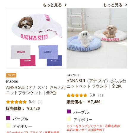
もっと見る
もっと見る
PAS2002
NEW
ANNA SUI（アナ スイ）さらふわ
PAS0001
ニットベッド ラウンド｜全2色
ANNA SUI（アナ スイ）さらふわ
ニットブランケット｜全2色
5.0
（1）
5.0
￥7,480
（1）
販売価格：
￥2,420
販売価格：
パープル
パープル
アイボリー
アイボリー
カラーをタップしてサイズ・在庫を表示
表記の無いサイズは販売終了
カラーをタップしてサイズ・在庫を表示