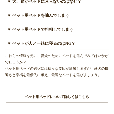
▼ 犬、猫がベッドに入らないのはなぜ？
ペットの大きさや季節、好みに合わせて選びましょう。
ッドを選びましょう。
ベッドはペットの体に直接触れるので、洗濯できるものが望まし
年を取ると活動量が低下し、ベッドで過ごす時間が増えるので、
まずは、ベッドが自分専用の安心できる場所であることを認識し
いです。丸洗いできなくても、カバーやクッション部分は外して
▼ ペット用ベッドを噛んでしまう
ベッド選びは若いころより重要になります。
てもらうため、お気に入りのおもちゃや飼い主の匂いの付いたも
洗えるものを選びましょう。
寝返りも打たず同じ姿勢でいると床ずれができやすくなります。
のを新しいベッドに置いて、徐々に慣れさせていきます。
ベッドに限らず、カーテンや枕など布類を飲み込んでしまい動物
クッション性や通気性、粗相した時のための洗いやすさに気をつ
▼ ペット用ベッドで粗相してしまう
ベッドの形や置き場所には犬の性格や好みもあるので、どうして
病院を受診するペットは多いです。
けましょう。
も入らない場合は変えてみるのもよいでしょう。
ベッドを噛んでいるのを見かけたら、まずは噛まないようにしつ
まずは、トイレトレーニングをし、排泄の場所を教えましょう。
▼ ペットが人と一緒に寝るのはNG？
けましょう。
猫は汚れたトイレを使いたがらないので、トイレはいつも清潔に
他には、素材を破れにくい生地のものに変える、散歩などでたく
保ちましょう。
ペットと飼い主は別で睡眠を取るのをおすすめします。
これらの情報を元に、愛犬のためにベッドを選んでみてはいかが
さん体を動かしてストレスを発散させるといった方法を試してみ
子犬、子猫やシニア期のペットは、ベッドやマットを洗える素材
いつも一緒にいるとペットが飼い主に依存し、姿が見えないと吠
でしょうか？
ましょう。
にするのがベストですが、頻繁な場合はペット用シーツを下に敷
え続けるなどの問題行動を起こすこともあります。また衛生面に
ペット用ベッドの選択には様々な要因が影響しますが、愛犬の快
いて、その上にバスタオルなど洗いやすい布を置いて対応しまし
も不安があります。
適さと幸福を最優先に考え、最適なベッドを選びましょう。
ょう。
どうしてもペットが自分だけで寝られないなら、まずは寝室にペ
ット用ベッドをおいて、同じ部屋で別に寝るところから練習しま
しょう。
ペット用ベッドについて詳しくはこちら