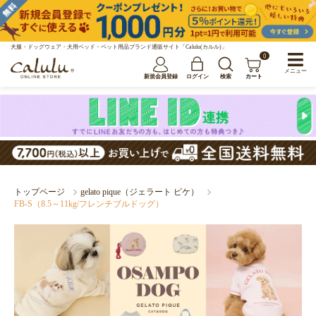
犬服・ドッグウェア・犬用ベッド・ペット用品ブランド通販サイト「Calulu(カルル)」
0
メニュー
新規会員登録
ログイン
検索
カート
トップページ
gelato pique（ジェラート ピケ）
FB-S（8.5～11kg/フレンチブルドッグ）