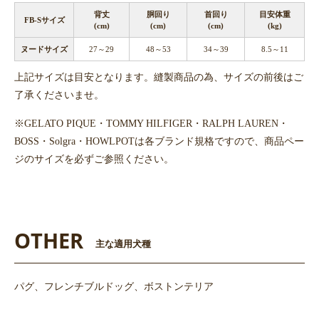
背丈
胴回り
首回り
目安体重
FB-Sサイズ
(cm)
(cm)
(cm)
(kg)
ヌードサイズ
27～29
48～53
34～39
8.5～11
上記サイズは目安となります。縫製商品の為、サイズの前後はご
了承くださいませ。
※GELATO PIQUE・TOMMY HILFIGER・RALPH LAUREN・
BOSS・Solgra・HOWLPOTは各ブランド規格ですので、商品ペー
ジのサイズを必ずご参照ください。
OTHER
主な適用犬種
パグ、フレンチブルドッグ、ボストンテリア