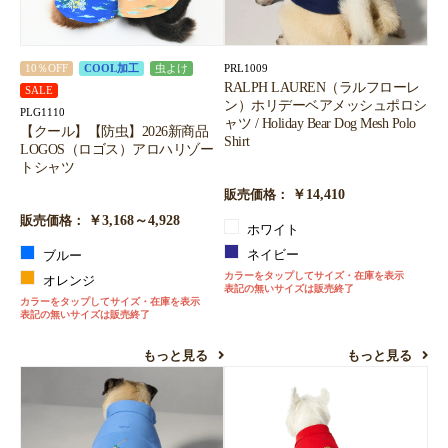
PRL1009
10％OFF
COOL加工
虫よけ
RALPH LAUREN（ラルフローレ
SALE
ン）ホリデーベアメッシュポロシ
PLG1110
ャツ / Holiday Bear Dog Mesh Polo
【クール】【防虫】2026新商品
Shirt
LOGOS（ロゴス）アロハリゾー
トシャツ
￥14,410
販売価格：
￥3,168～4,928
販売価格：
ホワイト
ネイビー
ブルー
カラーをタップしてサイズ・在庫を表示
オレンジ
表記の無いサイズは販売終了
カラーをタップしてサイズ・在庫を表示
表記の無いサイズは販売終了
もっと見る
もっと見る