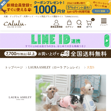
犬服・ドッグウェア・犬用ベッド・ペット用品ブランド通販サイト「Calulu(カルル)」
0
メニュー
新規会員登録
ログイン
検索
カート
トップページ
LAURA ASHLEY（ローラ アシュレイ）
大型S