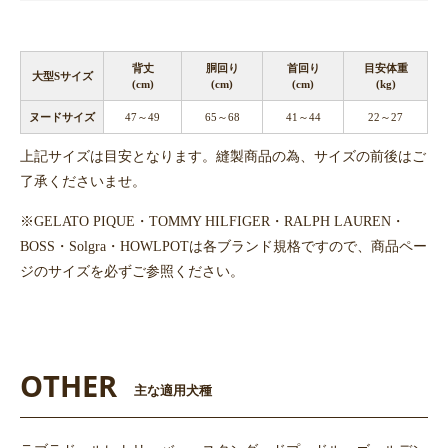
背丈
胴回り
首回り
目安体重
大型Sサイズ
(cm)
(cm)
(cm)
(kg)
ヌードサイズ
47～49
65～68
41～44
22～27
上記サイズは目安となります。縫製商品の為、サイズの前後はご
了承くださいませ。
※GELATO PIQUE・TOMMY HILFIGER・RALPH LAUREN・
BOSS・Solgra・HOWLPOTは各ブランド規格ですので、商品ペー
ジのサイズを必ずご参照ください。
OTHER
主な適用犬種