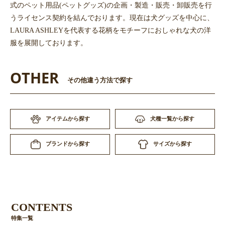
式のペット用品(ペットグッズ)の企画・製造・販売・卸販売を行
うライセンス契約を結んでおります。現在は犬グッズを中心に、
LAURA ASHLEYを代表する花柄をモチーフにおしゃれな犬の洋
服を展開しております。
OTHER
その他違う方法で探す
お買い物を続ける
カートへ進む
アイテムから探す
犬種一覧から探す
サイズから探す
ブランドから探す
CONTENTS
特集一覧