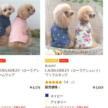
ALE
30％OFF
SALE
PLA1037
LAURA ASHLEY（ローラアシ
LAURA ASHLEY（ローラアシュレイ）
ームウェア
ワッフルタンク
5.0
（3）
￥4,576
販売価格：
￥3,619
ネイビー
ー
アイボリー
してサイズ・在庫を表示
カラーをタップしてサイズ・在庫を表示