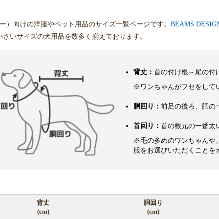
ピー）向けの洋服やペット用品のサイズ一覧ページです。
BEAMS DES
小さいサイズの犬用品を数多く揃えております。
背丈：
首の付け根～尾の付
※ワンちゃんがフセをして
胴回り：
前足の後ろ、胴の
首回り：
首の根元の一番太
※毛の多めのワンちゃんや
服をお選びいただくことを
背丈
胴回り
(cm)
(cm)