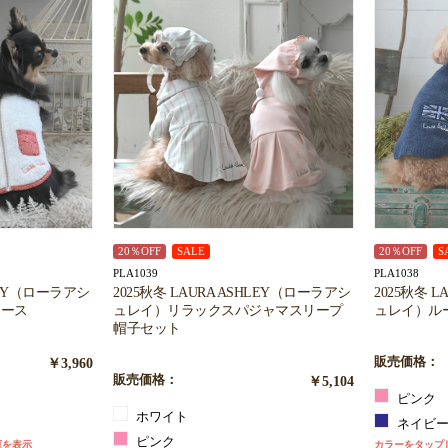
お買い物を続ける
カートへ進む
20％OFF
SALE
20％OFF
S
PLA1039
PLA1038
HLEY（ローラアシ
2025秋冬 LAURA ASHLEY（ローラアシ
2025秋冬 
リース
ュレイ）リラックスパジャマスリープ
ュレイ）ル
帽子セット
￥3,960
販売価格：
販売価格：
￥5,104
ピンク
ホワイト
ネイビ
ピンク
庫を表示
カラーをタップ