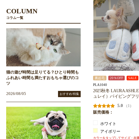
COLUMN
コラム一覧
猫の遊び時間は足りてる？ひとり時間も
ふれあい時間も満たすおもちゃ選びのコ
裏起毛
20％OFF
SALE
ツ
PLA1040
2025秋冬 LAURA AS
2026/08/05
おすすめ/特集
ュレイ）パイピングフ
5.0
（1）
販売価格：
ホワイト
アイボリー
カラーをタップしてサイズ・在