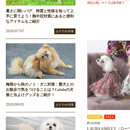
表記の無いサイズは販売終了
暑さに弱いパグ、特質と性格を知って上
手に育てよう！熱中症対策にあると便利
なアイテムもご紹介
2026/07/07
おすすめ/特集
梅雨から秋のノミ・ダニ対策：愛犬との
お散歩で気をつけることは？Caluluの犬
服と虫よけグッズをご紹介！
2026/06/01
おすすめ/特集
30％OFF
SALE
PLA1036
LAURA ASHLEY（