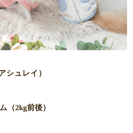
ラ アシュレイ）
（2kg前後）