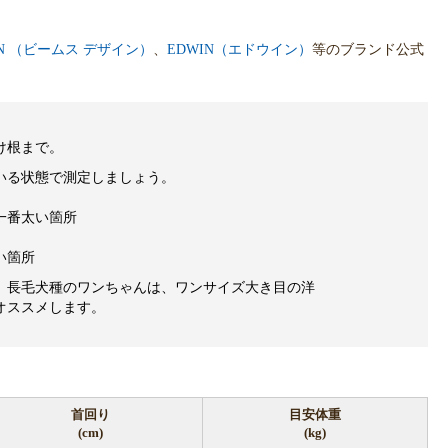
IGN （ビームス デザイン）
、
EDWIN（エドウイン）
等のブランド公式
け根まで。
いる状態で測定しましょう。
一番太い箇所
い箇所
、長毛犬種のワンちゃんは、ワンサイズ大き目の洋
オススメします。
首回り
目安体重
(cm)
(kg)