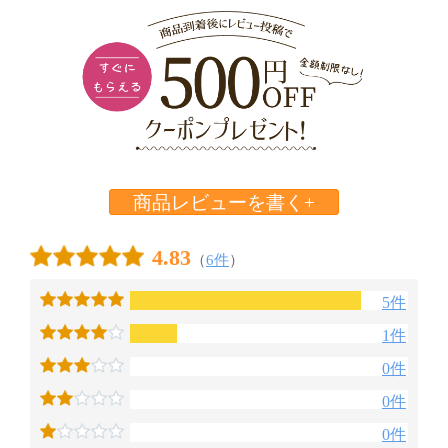
商品レビューを書く+
4.83
（
6件
）
5件
1件
0件
0件
0件