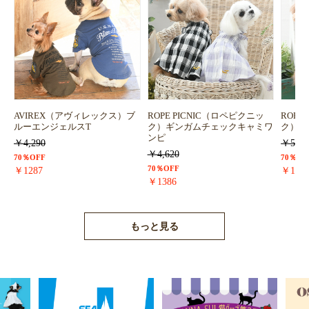
AVIREX（アヴィレックス）ブ
ROPE PICNIC（ロペピクニッ
ROPE
ルーエンジェルスT
ク）ギンガムチェックキャミワ
ク）浴
ンピ
￥4,290
￥5,72
￥4,620
70％OFF
70％OF
70％OFF
￥1287
￥171
￥1386
もっと見る