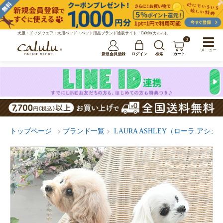
犬服・ドッグウェア・犬用ベッド・ペット用品ブランド通販サイト「Calulu(カルル)」
0
メニュー
新規会員登録
ログイン
検索
カート
トップページ
ブランド一覧
LAURA ASHLEY（ローラ アシュ