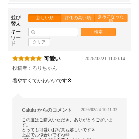
参考になった
並び
新しい順
評価の高い順
順
替え
キー
検索
ワー
クリア
ド
可愛い
2026/02/21 11:00:14
投稿者：ろりちゃん
着やすくてかわいいです💠
2026/02/24 10:11:33
Calulu からのコメント
この度はご購入いただき、ありがとうございま
す。
とっても可愛いお写真も嬉しいです🌷
上品でお似合いですね🐶