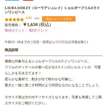
LAURA ASHLEY（ローラアシュレイ）ショルダーフリルAライ
ンワンピース
4.83
（6件）
商品レビューを見る
￥1,650
(税込)
販売価格：
82
ポイント
獲得ポイント：
午前10：00までのご注文・決済なら
当日発送
(土日祝を除く)
商品説明
優雅な印象与えるショルダーフリルAラインワンピース。
フリルのディテールや裾へ広がるAラインのシルエットが、可愛
らしさを引き立てます！
柔らかな素材で、動きが出て軽やかな印象に。
愛犬と一緒に過ごす時間がより特別なものになることでしょう。
※サイズ表は犬のボディサイズとなります。毛量も考慮してご購
入サイズをご検討ください。