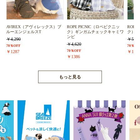
AVIREX（アヴィレックス）ブ
ROPE PICNIC（ロペピクニッ
ROPE
ルーエンジェルスT
ク）ギンガムチェックキャミワ
ク）浴
ンピ
￥4,290
￥5,72
￥4,620
70％OFF
70％OF
70％OFF
￥1287
￥171
￥1386
もっと見る