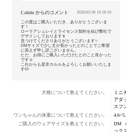
2026/01/30 10:18:16
Calulu からのコメント
この度はご購入いただき、ありがとうございま
す！
ローラアシュレイとライセンス契約を結び弊社で
デザインしております🌷
見つけてくださりありがとうございます✨
DMサイズで少し丈が長かったとのことでご希望
に添えず申し訳ございません。
ただ、お得にご購入いただけたとのこと良かった
です☺
これからも是非カルルをよろしくお願いいたしま
す🐶
犬種について教えてください。
ミニチ
アダッ
スフン
ワンちゃんの体重について教えてください。
4.6~5.5k
ご購入のウェアサイズを教えてください。
DM （ダ
ックス