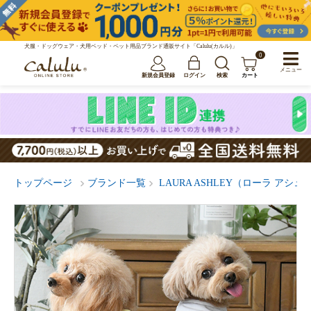
犬服・ドッグウェア・犬用ベッド・ペット用品ブランド通販サイト「Calulu(カルル)」
0
メニュー
新規会員登録
ログイン
検索
カート
トップページ
ブランド一覧
LAURA ASHLEY（ローラ アシュ