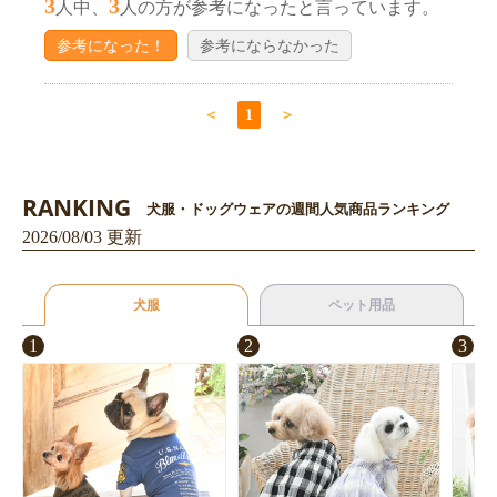
3
3
人中、
人の方が参考になったと言っています。
参考になった！
参考にならなかった
＜
1
＞
RANKING
犬服・ドッグウェアの週間人気商品ランキング
2026/08/03 更新
犬服
ペット用品
1
2
3