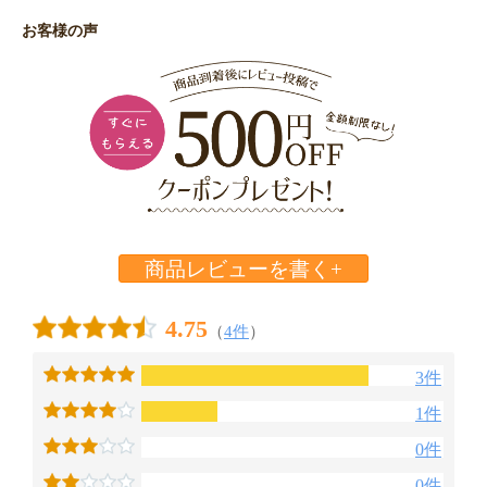
お客様の声
商品レビューを書く+
4.75
（
4件
）
3件
1件
0件
0件