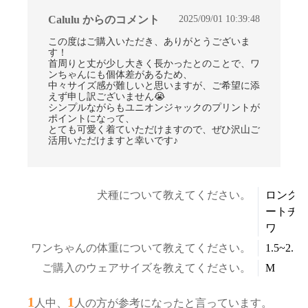
2025/09/01 10:39:48
Calulu からのコメント
この度はご購入いただき、ありがとうございま
す！
首周りと丈が少し大きく長かったとのことで、ワ
ンちゃんにも個体差があるため、
中々サイズ感が難しいと思いますが、ご希望に添
えず申し訳ございません😭
シンプルながらもユニオンジャックのプリントが
ポイントになって、
とても可愛く着ていただけますので、ぜひ沢山ご
活用いただけますと幸いです♪
犬種について教えてください。
ロング
ートチ
ワ
ワンちゃんの体重について教えてください。
1.5~2.5k
ご購入のウェアサイズを教えてください。
M
1
1
人中、
人の方が参考になったと言っています。