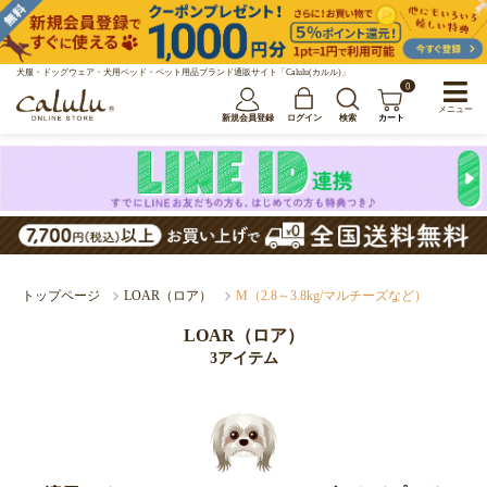
犬服・ドッグウェア・犬用ベッド・ペット用品ブランド通販サイト「Calulu(カルル)」
0
メニュー
新規会員登録
ログイン
検索
カート
トップページ
LOAR（ロア）
M（2.8～3.8kg/マルチーズなど）
LOAR（ロア）
3アイテム