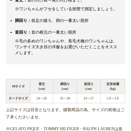
背丈：
首の付け根～尾の付け根まで。
※ワンちゃんがフセをしている状態で測定しましょう。
胴回り：
前足の後ろ、胴の一番太い箇所
首回り：
首の根元の一番太い箇所
※毛の多めのワンちゃんや、長毛犬種のワンちゃんは、
ワンサイズ大き目の洋服をお選びいただくことをオスス
メします。
背丈
胴回り
首回り
目安体重
Mサイズ
(cm)
(cm)
(cm)
(kg)
ヌードサイズ
24～26
35～38
24～27
2.8～3.8
上記サイズは目安となります。縫製商品の為、サイズの前後はご
了承くださいませ。
※GELATO PIQUE・TOMMY HILFIGER・RALPH LAURENは各