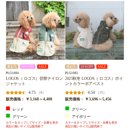
裏起毛
40％OFF
SALE
裏起毛
20％OFF
SALE
PLG1084
PLG1082
LOGOS（ ロゴス）切替ナイロン
2025秋冬 LOGOS（ ロゴス）ポイ
ジャケット
ントカラーボアベスト
4.75
4.54
（8）
（35）
￥3,168～4,488
￥3,696～5,456
販売価格：
販売価格：
レッド
グリーン
グリーン
アイボリー
カラーをタップしてサイズ・在庫を表示
カラーをタップしてサイズ・在庫を表示
表記の無いサイズは販売終了
表記の無いサイズは販売終了