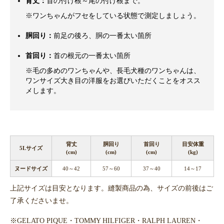
背丈：
首の付け根～尾の付け根まで。
※ワンちゃんがフセをしている状態で測定しましょう。
胴回り：
前足の後ろ、胴の一番太い箇所
首回り：
首の根元の一番太い箇所
※毛の多めのワンちゃんや、長毛犬種のワンちゃんは、
ワンサイズ大き目の洋服をお選びいただくことをオスス
メします。
背丈
胴回り
首回り
目安体重
5Lサイズ
(cm)
(cm)
(cm)
(kg)
ヌードサイズ
40～42
57～60
37～40
14～17
上記サイズは目安となります。縫製商品の為、サイズの前後はご
了承くださいませ。
※GELATO PIQUE・TOMMY HILFIGER・RALPH LAUREN・