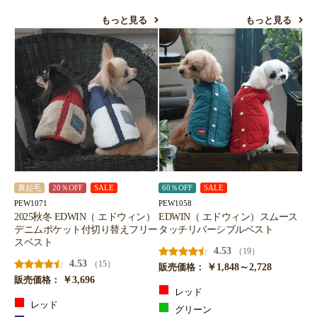
もっと見る
もっと見る
裏起毛
20％OFF
SALE
60％OFF
SALE
PEW1071
PEW1058
2025秋冬 EDWIN（ エドウィン）
EDWIN（ エドウィン）スムース
デニムポケット付切り替えフリー
タッチリバーシブルベスト
スベスト
4.53
（19）
4.53
（15）
￥1,848～2,728
販売価格：
￥3,696
販売価格：
レッド
レッド
グリーン