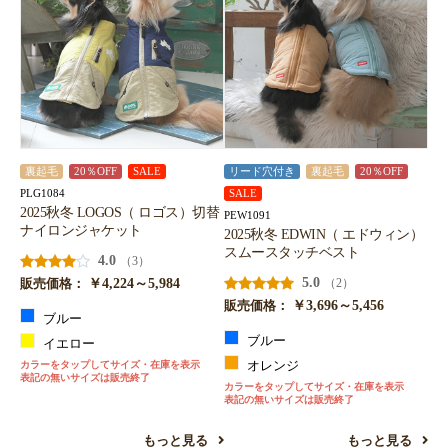
裏起毛
20％OFF
SALE
リード穴付き
裏起毛
20％OFF
PLG1084
SALE
2025秋冬 LOGOS（ ロゴス）切替
PEW1091
ナイロンジャケット
2025秋冬 EDWIN（ エドウィン）
スムースタッチベスト
4.0
（3）
￥4,224～5,984
5.0
（2）
販売価格：
￥3,696～5,456
販売価格：
ブルー
ブルー
イエロー
カラーをタップしてサイズ・在庫を表示
オレンジ
表記の無いサイズは販売終了
カラーをタップしてサイズ・在庫を表示
表記の無いサイズは販売終了
もっと見る
もっと見る