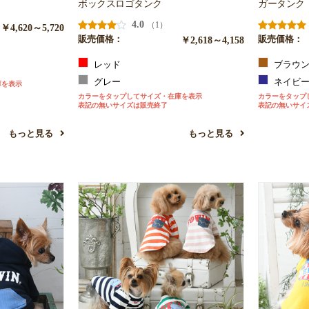
ボックスロゴタンク
ガータンク
4.0
（1）
￥4,620～5,720
販売価格：
￥2,618～4,158
販売価格：
レッド
ブラウ
グレー
ネイビ
庫を表示
カラーをタップしてサイズ・在庫を表示
カラーをタップ
表記の無いサイズは販売終了
表記の無いサイ
もっと見る
もっと見る