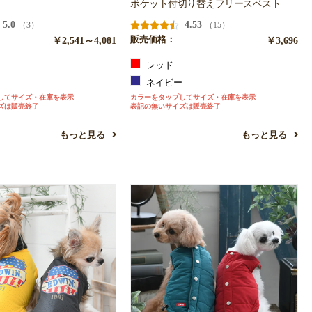
ポケット付切り替えフリースベスト
5.0
4.53
（3）
（15）
￥2,541～4,081
販売価格：
￥3,696
ン
レッド
ー
ネイビー
してサイズ・在庫を表示
カラーをタップしてサイズ・在庫を表示
ズは販売終了
表記の無いサイズは販売終了
もっと見る
もっと見る