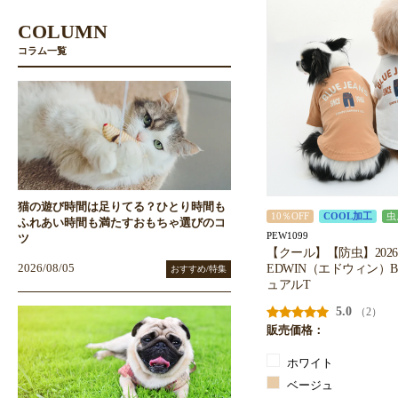
COLUMN
コラム一覧
猫の遊び時間は足りてる？ひとり時間も
10％OFF
COOL加工
虫
ふれあい時間も満たすおもちゃ選びのコ
PEW1099
ツ
【クール】【防虫】202
EDWIN（エドウィン）BL
2026/08/05
おすすめ/特集
ュアルT
5.0
（2）
販売価格：
ホワイト
ベージュ