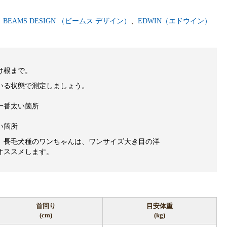
。
BEAMS DESIGN （ビームス デザイン）
、
EDWIN（エドウイン）
け根まで。
いる状態で測定しましょう。
一番太い箇所
い箇所
、長毛犬種のワンちゃんは、ワンサイズ大き目の洋
オススメします。
首回り
目安体重
(cm)
(kg)