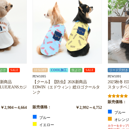
お買い物を続ける
カートへ進む
よけ
SALE
10％OFF
COOL加工
虫よけ
SALE
リード穴付き
PEW1095
PEW1091
6新商品
【クール】【防虫】2026新商品
2025秋冬 
UEJEANSカジ
EDWIN（エドウィン）総ロゴクールタ
スタッチベ
ンク
販売価格：
￥2,904～4,664
販売価格：
￥2,992～4,752
ブルー
ブルー
オレン
イエロー
カラーをタップ