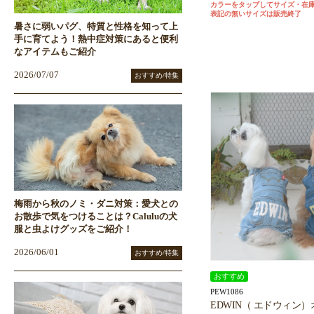
カラーをタップしてサイズ・在
表記の無いサイズは販売終了
暑さに弱いパグ、特質と性格を知って上
手に育てよう！熱中症対策にあると便利
なアイテムもご紹介
2026/07/07
おすすめ/特集
梅雨から秋のノミ・ダニ対策：愛犬との
お散歩で気をつけることは？Caluluの犬
服と虫よけグッズをご紹介！
2026/06/01
おすすめ/特集
おすすめ
PEW1086
EDWIN（ エドウィン