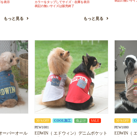
表記の無いサイ
庫を表示
カラーをタップしてサイズ・在庫を表示
表記の無いサイズは販売終了
もっと見る
もっと見る
30％OFF
COOL加工
虫よけ
SALE
30％OFF
C
PEW1081
PEW1080
）オーバーオール
EDWIN（ エドウィン）デニムポケット
EDWIN（