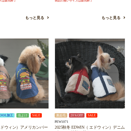
ズは販売終了
表記の無いサイズは販売終了
もっと見る
もっと見る
OOL加工
虫よけ
SALE
裏起毛
20％OFF
SALE
PEW1071
 エドウィン）アメリカンバー
2025秋冬 EDWIN（ エドウィン）デニム