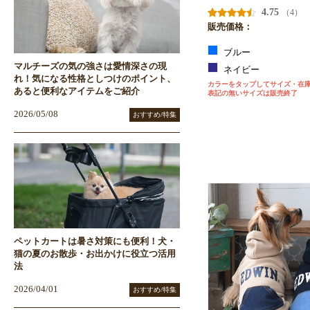
4.75
（4）
販売価格：
ブルー
マルチーズの気の強さは愛情深さの現
ネイビー
れ！気になる性格としつけのポイント、
カラーをタップしてサイズ・在
あると便利なアイテムをご紹介
表記の無いサイズは販売終了
2026/05/08
おすすめ/特集
ペットカートは暑さ対策にも便利！犬・
猫の夏のお散歩・お出かけに役立つ活用
法
2026/04/01
おすすめ/特集