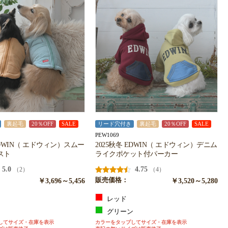
裏起毛
20％OFF
SALE
リード穴付き
裏起毛
20％OFF
SALE
PEW1069
EDWIN（ エドウィン）スムー
2025秋冬 EDWIN（ エドウィン）デニム
スト
ライクポケット付パーカー
5.0
4.75
（2）
（4）
￥3,696～5,456
販売価格：
￥3,520～5,280
レッド
ジ
グリーン
してサイズ・在庫を表示
カラーをタップしてサイズ・在庫を表示