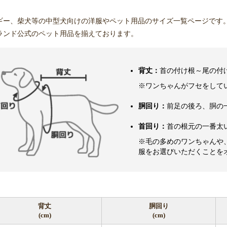
ギー、柴犬等の中型犬向けの洋服やペット用品のサイズ一覧ページです
ランド公式のペット用品を揃えております。
背丈：
首の付け根～尾の付
※ワンちゃんがフセをして
胴回り：
前足の後ろ、胴の
首回り：
首の根元の一番太
※毛の多めのワンちゃんや
服をお選びいただくことを
背丈
胴回り
(cm)
(cm)