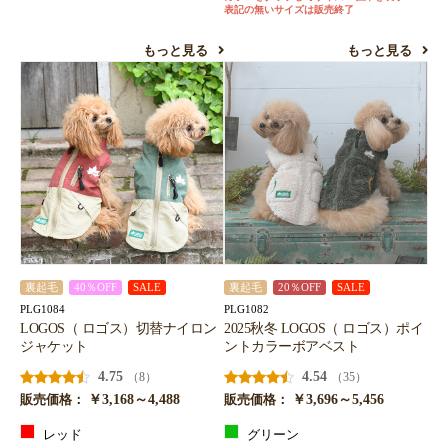
表記の無いサイズは販売終了
もっと見る
もっと見る
裏起毛
40％OFF
SALE
裏起毛
20％OFF
SALE
PLG1084
PLG1082
LOGOS（ ロゴス）切替ナイロン
2025秋冬 LOGOS（ ロゴス）ポイ
ジャケット
ントカラーボアベスト
4.75
4.54
（8）
（35）
￥3,168～4,488
￥3,696～5,456
販売価格：
販売価格：
レッド
グリーン