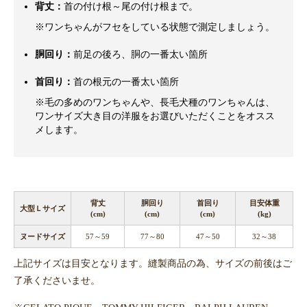
背丈：
首の付け根～尾の付け根まで。
※ワンちゃんがフセをしている状態で測定しましょう。
胴回り：
前足の後ろ、胴の一番太い箇所
首回り：
首の根元の一番太い箇所
※毛の多めのワンちゃんや、長毛犬種のワンちゃんは、
ワンサイズ大き目の洋服をお選びいただくことをオスス
メします。
背丈
胴回り
首回り
目安体重
大型Ｌサイズ
(cm)
(cm)
(cm)
(kg)
ヌードサイズ
57～59
77～80
47～50
32～38
上記サイズは目安となります。縫製商品の為、サイズの前後はご
了承くださいませ。