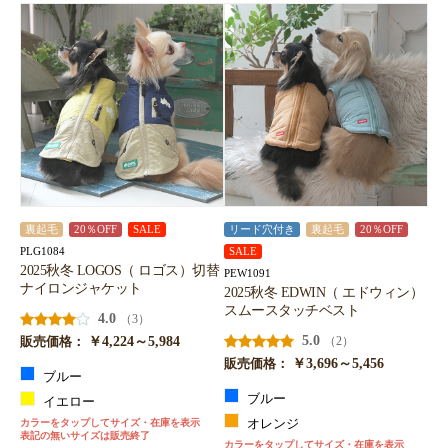
裏起毛
20％OFF
SALE
リード穴付き
裏起毛
20％OFF
PLG1084
SALE
2025秋冬 LOGOS（ ロゴス）切替
PEW1091
ナイロンジャケット
2025秋冬 EDWIN（ エドウィン）
スムースタッチベスト
4.0
（3）
￥4,224～5,984
5.0
（2）
販売価格：
￥3,696～5,456
販売価格：
ブルー
ブルー
イエロー
カラーをタップしてサイズ・在庫を表示
オレンジ
表記の無いサイズは販売終了
カラーをタップしてサイズ・在庫を表示