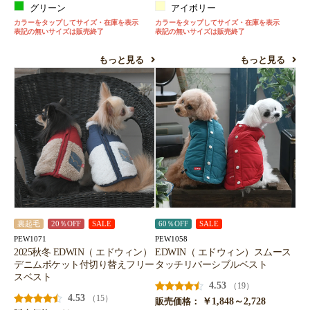
グリーン
アイボリー
カラーをタップしてサイズ・在庫を表示
カラーをタップしてサイズ・在庫を表示
表記の無いサイズは販売終了
表記の無いサイズは販売終了
もっと見る
もっと見る
裏起毛
20％OFF
SALE
60％OFF
SALE
PEW1071
PEW1058
2025秋冬 EDWIN（ エドウィン）
EDWIN（ エドウィン）スムース
デニムポケット付切り替えフリー
タッチリバーシブルベスト
スベスト
4.53
（19）
4.53
（15）
￥1,848～2,728
販売価格：