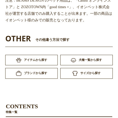
注意：BEAMS DESIGN のペット用品は、「Calulu オンラインス
トア」と ZOZOTOWN内「good times +」、イオンペット株式会
社が運営する店舗でのみ購入することが出来ます。一部の商品は
イオンペット様のみでの販売となっております。
OTHER
その他違う方法で探す
お買い物を続ける
カートへ進む
アイテムから探す
犬種一覧から探す
サイズから探す
ブランドから探す
CONTENTS
特集一覧