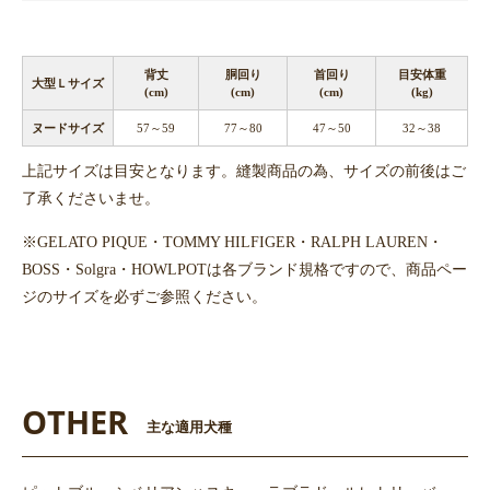
背丈
胴回り
首回り
目安体重
大型Ｌサイズ
(cm)
(cm)
(cm)
(kg)
ヌードサイズ
57～59
77～80
47～50
32～38
上記サイズは目安となります。縫製商品の為、サイズの前後はご
了承くださいませ。
※GELATO PIQUE・TOMMY HILFIGER・RALPH LAUREN・
BOSS・Solgra・HOWLPOTは各ブランド規格ですので、商品ペー
ジのサイズを必ずご参照ください。
OTHER
主な適用犬種