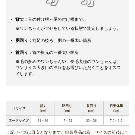
背丈：
首の付け根～尾の付け根まで。
※ワンちゃんがフセをしている状態で測定しましょう。
胴回り：
前足の後ろ、胴の一番太い箇所
首回り：
首の根元の一番太い箇所
※毛の多めのワンちゃんや、長毛犬種のワンちゃんは、
ワンサイズ大き目の洋服をお選びいただくことをオスス
メします。
背丈
胴回り
首回り
目安体重
3Lサイズ
(cm)
(cm)
(cm)
(kg)
ヌードサイズ
34～36
47～52
33～36
7.0～9.0
上記サイズは目安となります。縫製商品の為、サイズの前後はご