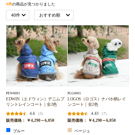
9件
の商品が見つかりました
PEW4001
PLG4001
EDWIN（エドウィン）デニムプ
LOGOS（ロゴス）ナバホ柄レイ
リントレインコート｜全2色
ンコート｜全2色
4.6
4.43
（5）
（7）
￥4,290～6,050
￥4,290～6,050
販売価格：
販売価格：
ブルー
ベージュ