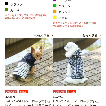
パープル
ブラック
グリーン
カーキ
オレンジ
カラーをタップしてサイズ・在庫を表示
イエロー
表記の無いサイズは販売終了
カラーをタップしてサイズ・在庫を表示
表記の無いサイズは販売終了
もっと見る
もっと見る
20％OFF
SALE
20％OFF
SALE
PLA4001
PLA4001
LAURA ASHLEY（ローラアシュ
LAURA ASHLEY（ローラアシュ
レイ） レインコート フラワーボ
レイ） レインコート ネイビー