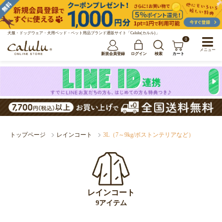
犬服・ドッグウェア・犬用ベッド・ペット用品ブランド通販サイト「Calulu(カルル)」
0
メニュー
新規会員登録
ログイン
検索
カート
トップページ
レインコート
3L（7～9kg/ボストンテリアなど）
レインコート
9アイテム