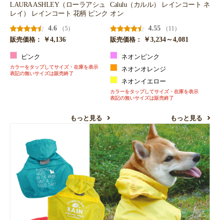
LAURA ASHLEY（ローラアシュ
Calulu（カルル） レインコート ネ
レイ） レインコート 花柄 ピンク
オン
4.6
4.55
（5）
（11）
￥4,136
￥3,234～4,081
販売価格：
販売価格：
ピンク
ネオンピンク
カラーをタップしてサイズ・在庫を表示
ネオンオレンジ
表記の無いサイズは販売終了
ネオンイエロー
カラーをタップしてサイズ・在庫を表示
表記の無いサイズは販売終了
もっと見る
もっと見る