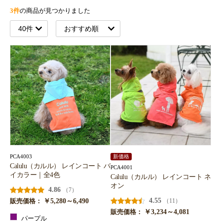
3件
の商品が見つかりました
PCA4003
新価格
Calulu（カルル） レインコート バ
PCA4001
イカラー｜全4色
Calulu（カルル） レインコート ネ
オン
4.86
（7）
￥5,280～6,490
4.55
（11）
販売価格：
￥3,234～4,081
販売価格：
パープル