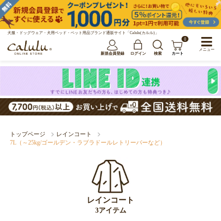
犬服・ドッグウェア・犬用ベッド・ペット用品ブランド通販サイト「Calulu(カルル)」
0
メニュー
新規会員登録
ログイン
検索
カート
トップページ
レインコート
7L（～25kg/ゴールデン・ラブラドールレトリーバーなど）
レインコート
3アイテム