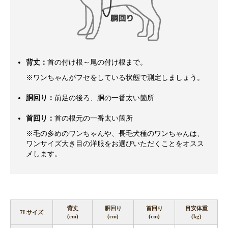
背丈：
首の付け根～尾の付け根まで。
※ワンちゃんがフセをしている状態で測定しましょう。
胴回り：
前足の後ろ、胴の一番太い箇所
首回り：
首の根元の一番太い箇所
※毛の多めのワンちゃんや、長毛犬種のワンちゃんは、
ワンサイズ大き目の洋服をお選びいただくことをオスス
メします。
背丈
胴回り
首回り
目安体重
7Lサイズ
(cm)
(cm)
(cm)
(kg)