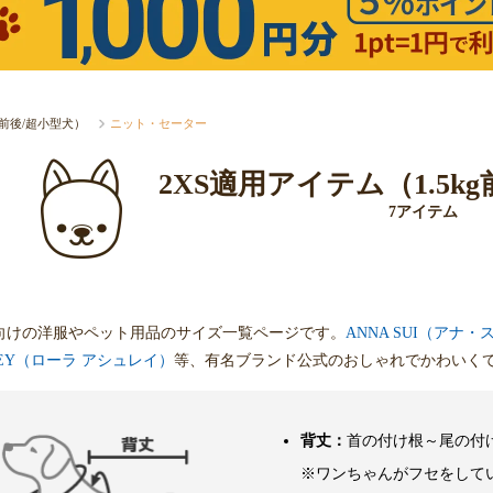
kg前後/超小型犬）
ニット・セーター
2XS適用アイテム（1.5k
7アイテム
向けの洋服やペット用品のサイズ一覧ページです。
ANNA SUI（アナ・
HLEY（ローラ アシュレイ）
等、有名ブランド公式のおしゃれでかわいく
背丈：
首の付け根～尾の付
※ワンちゃんがフセをして