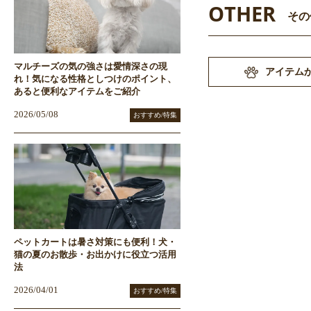
OTHER
その
マルチーズの気の強さは愛情深さの現
アイテム
れ！気になる性格としつけのポイント、
あると便利なアイテムをご紹介
2026/05/08
おすすめ/特集
ペットカートは暑さ対策にも便利！犬・
猫の夏のお散歩・お出かけに役立つ活用
法
2026/04/01
おすすめ/特集