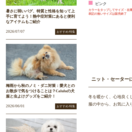
ピンク
カラーをタップしてサイズ・在
暑さに弱いパグ、特質と性格を知って上
表記の無いサイズは販売終了
手に育てよう！熱中症対策にあると便利
なアイテムもご紹介
2026/07/07
おすすめ/特集
ニット・セーター
梅雨から秋のノミ・ダニ対策：愛犬との
お散歩で気をつけることは？Caluluの犬
冬を暖かく、心地良く
服と虫よけグッズをご紹介！
服の中から、お気に入
2026/06/01
おすすめ/特集