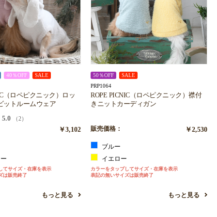
40％OFF
SALE
50％OFF
SALE
PRP1064
CNIC（ロペピクニック）ロッ
ROPE PICNIC（ロペピクニック）襟付
ビットルームウェア
きニットカーディガン
5.0
（2）
￥3,102
販売価格：
￥2,530
ブルー
リー
イエロー
してサイズ・在庫を表示
カラーをタップしてサイズ・在庫を表示
ズは販売終了
表記の無いサイズは販売終了
もっと見る
もっと見る