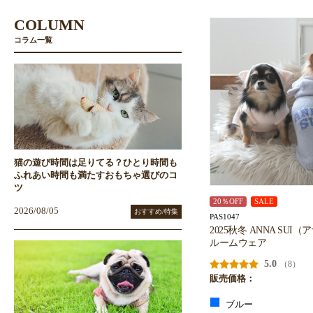
COLUMN
コラム一覧
猫の遊び時間は足りてる？ひとり時間も
ふれあい時間も満たすおもちゃ選びのコ
ツ
20％OFF
SALE
2026/08/05
おすすめ/特集
PAS1047
2025秋冬 ANNA SUI
ルームウェア
5.0
（8）
販売価格：
ブルー