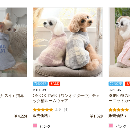
70%OFF
SALE
70%OFF
S
POT1039
PRP1045
（アナ スイ）猫耳
ONE OCTAVE（ワンオクターヴ）チェ
ROPE PI
ック柄ルームウェア
ーニットカ
5.0
（4）
￥4,224
販売価格：
￥1,320
販売価格：
ピンク
ピンク