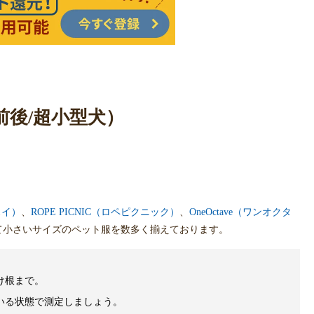
g前後/超小型犬）
スイ）
、
ROPE PICNIC（ロペピクニック）
、
OneOctave（ワンオクタ
て小さいサイズのペット服を数多く揃えております。
け根まで。
いる状態で測定しましょう。