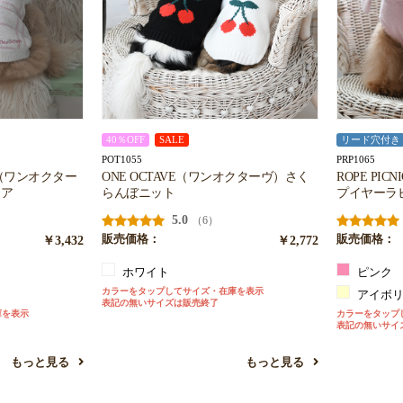
40％OFF
SALE
リード穴付き
POT1055
PRP1065
VE（ワンオクター
ONE OCTAVE（ワンオクターヴ）さく
ROPE PI
お買い物を続ける
カートへ進む
ェア
らんぼニット
プイヤーラ
5.0
（6）
￥3,432
販売価格：
￥2,772
販売価格：
ホワイト
ピンク
カラーをタップしてサイズ・在庫を表示
アイボ
表記の無いサイズは販売終了
庫を表示
カラーをタップ
表記の無いサイ
もっと見る
もっと見る