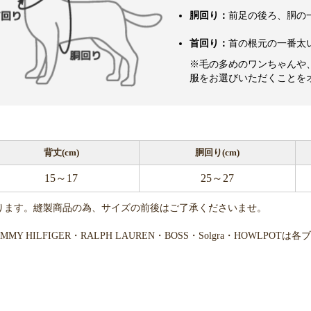
胴回り：
前足の後ろ、胴の
首回り：
首の根元の一番太
※毛の多めのワンちゃんや
服をお選びいただくことを
背丈(cm)
胴回り(cm)
15～17
25～27
ります。縫製商品の為、サイズの前後はご了承くださいませ。
・TOMMY HILFIGER・RALPH LAUREN・BOSS・Solgra・H